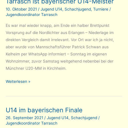
Tarrasch ist bayerischer U14-Meister
bei
Jugend-
10. Oktober 2021
/
Jugend U14
,
Schachjugend
,
Turniere
/
Jugendkoordinator Tarrasch
MM
in
Es war mal wieder knapp, am Ende ein halber Brettpunkt
Regensburg
Vorsprung auf die Nordlichter aus Erlangen – Niederlage im
direkten Vergleich damit irrelevant. Vor Ort war ich ja nicht,
aber wurde von Mannschaftsführer Patrick Schwan aus
Kelheim per WhatsApp informiert – Sonntag im eigenen
Wohnzimmer, zuvor Samstag weitgehend nebenbei bei der
Münchner U20-MM in Kirchheim.
Tarrasch
Weiterlesen »
ist
bayerischer
U14-
U14 im bayerischen Finale
Meister
26. September 2021
/
Jugend U14
,
Schachjugend
/
Jugendkoordinator Tarrasch