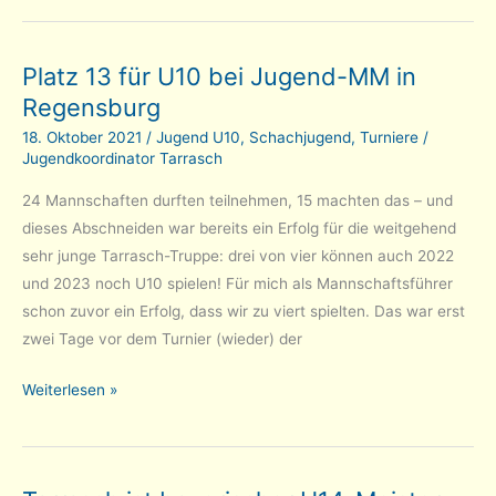
Jugendarchiv:
Bayerische
Platz 13 für U10 bei Jugend-MM in
Meisterschaften
Regensburg
seit
2010
18. Oktober 2021
/
Jugend U10
,
Schachjugend
,
Turniere
/
Jugendkoordinator Tarrasch
24 Mannschaften durften teilnehmen, 15 machten das – und
dieses Abschneiden war bereits ein Erfolg für die weitgehend
sehr junge Tarrasch-Truppe: drei von vier können auch 2022
und 2023 noch U10 spielen! Für mich als Mannschaftsführer
schon zuvor ein Erfolg, dass wir zu viert spielten. Das war erst
zwei Tage vor dem Turnier (wieder) der
Platz
Weiterlesen »
13
für
U10