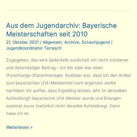
4
für
U20
Aus dem Jugendarchiv: Bayerische
–
Meisterschaften seit 2010
das
Glas
21. Oktober 2021
/
Allgemein
,
Archive
,
Schachjugend
/
ist
Jugendkoordinator Tarrasch
halb
Zugegeben, das wird (jedenfalls zunächst) ein recht trockener
voll?
und datenlastiger Beitrag – ich bin oder war eben
(Forschungs-)Datenmanager. Auslöser war, dass ich den Artikel
zum bayerischen U14-Meistertitel noch ergänzen wollte
nachdem mir auffiel, dass Ergolding letztes Jahr (in derselben
Aufstellung!) bayerischer U14-Meister wurde und Erlangen
zweimal zuvor (natürlich nicht dieselbe Aufstellung). Dann
habe ich im
Aus
Weiterlesen »
dem