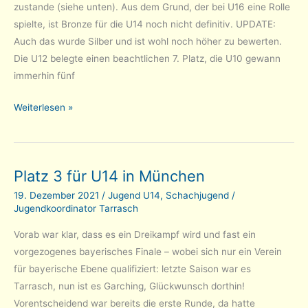
zustande (siehe unten). Aus dem Grund, der bei U16 eine Rolle
spielte, ist Bronze für die U14 noch nicht definitiv. UPDATE:
Auch das wurde Silber und ist wohl noch höher zu bewerten.
Die U12 belegte einen beachtlichen 7. Platz, die U10 gewann
immerhin fünf
Tarrasch-
Weiterlesen »
Erfolge
bei
DSJ-
Platz 3 für U14 in München
Weihnachtsturnieren
(UPDATE)
19. Dezember 2021
/
Jugend U14
,
Schachjugend
/
Jugendkoordinator Tarrasch
Vorab war klar, dass es ein Dreikampf wird und fast ein
vorgezogenes bayerisches Finale – wobei sich nur ein Verein
für bayerische Ebene qualifiziert: letzte Saison war es
Tarrasch, nun ist es Garching, Glückwunsch dorthin!
Vorentscheidend war bereits die erste Runde, da hatte