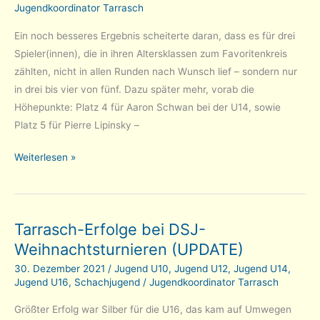
Jugendkoordinator Tarrasch
Ein noch besseres Ergebnis scheiterte daran, dass es für drei
Spieler(innen), die in ihren Altersklassen zum Favoritenkreis
zählten, nicht in allen Runden nach Wunsch lief – sondern nur
in drei bis vier von fünf. Dazu später mehr, vorab die
Höhepunkte: Platz 4 für Aaron Schwan bei der U14, sowie
Platz 5 für Pierre Lipinsky –
Münchner
Weiterlesen »
Jugend-
Einzelmeisterschaften:
12
Tarrasch-Erfolge bei DSJ-
Tarrasch-
Weihnachtsturnieren (UPDATE)
Spieler,
drei
30. Dezember 2021
/
Jugend U10
,
Jugend U12
,
Jugend U14
,
vierte
Jugend U16
,
Schachjugend
/
Jugendkoordinator Tarrasch
Plätze
Größter Erfolg war Silber für die U16, das kam auf Umwegen