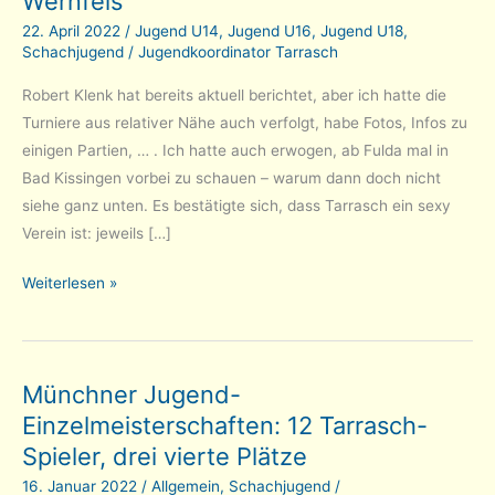
Wernfels
22. April 2022
/
Jugend U14
,
Jugend U16
,
Jugend U18
,
Schachjugend
/
Jugendkoordinator Tarrasch
Robert Klenk hat bereits aktuell berichtet, aber ich hatte die
Turniere aus relativer Nähe auch verfolgt, habe Fotos, Infos zu
einigen Partien, … . Ich hatte auch erwogen, ab Fulda mal in
Bad Kissingen vorbei zu schauen – warum dann doch nicht
siehe ganz unten. Es bestätigte sich, dass Tarrasch ein sexy
Verein ist: jeweils […]
Aus
Weiterlesen »
Fulda
zu
Bad
Münchner Jugend-
Kissingen
Einzelmeisterschaften: 12 Tarrasch-
und
Burg
Spieler, drei vierte Plätze
Wernfels
16. Januar 2022
/
Allgemein
,
Schachjugend
/