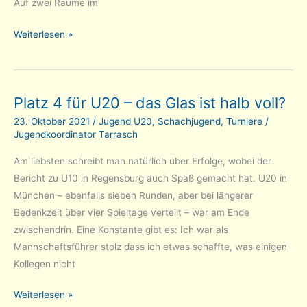
Auf zwei Räume im
MMM
Weiterlesen »
Bezirksliga:
Tarrasch
2
Platz 4 für U20 – das Glas ist halb voll?
–
Garching
23. Oktober 2021
/
Jugend U20
,
Schachjugend
,
Turniere
/
Jugendkoordinator Tarrasch
4
5.5-
Am liebsten schreibt man natürlich über Erfolge, wobei der
2.5
Bericht zu U10 in Regensburg auch Spaß gemacht hat. U20 in
München – ebenfalls sieben Runden, aber bei längerer
Bedenkzeit über vier Spieltage verteilt – war am Ende
zwischendrin. Eine Konstante gibt es: Ich war als
Mannschaftsführer stolz dass ich etwas schaffte, was einigen
Kollegen nicht
Platz
Weiterlesen »