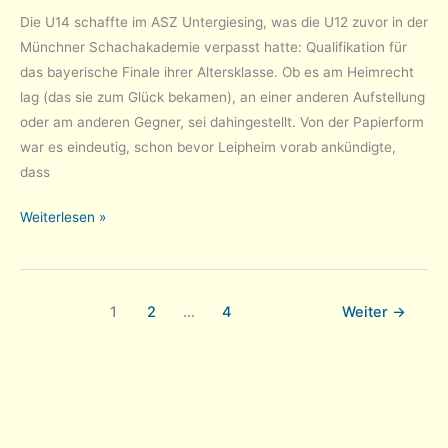
Die U14 schaffte im ASZ Untergiesing, was die U12 zuvor in der
Münchner Schachakademie verpasst hatte: Qualifikation für
das bayerische Finale ihrer Altersklasse. Ob es am Heimrecht
lag (das sie zum Glück bekamen), an einer anderen Aufstellung
oder am anderen Gegner, sei dahingestellt. Von der Papierform
war es eindeutig, schon bevor Leipheim vorab ankündigte,
dass
U14
Weiterlesen »
im
bayerischen
Finale
1
2
…
4
Weiter
→