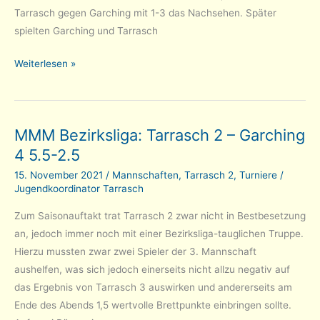
Tarrasch gegen Garching mit 1-3 das Nachsehen. Später
spielten Garching und Tarrasch
Platz
Weiterlesen »
3
für
U14
MMM Bezirksliga: Tarrasch 2 – Garching
in
4 5.5-2.5
München
15. November 2021
/
Mannschaften
,
Tarrasch 2
,
Turniere
/
Jugendkoordinator Tarrasch
Zum Saisonauftakt trat Tarrasch 2 zwar nicht in Bestbesetzung
an, jedoch immer noch mit einer Bezirksliga-tauglichen Truppe.
Hierzu mussten zwar zwei Spieler der 3. Mannschaft
aushelfen, was sich jedoch einerseits nicht allzu negativ auf
das Ergebnis von Tarrasch 3 auswirken und andererseits am
Ende des Abends 1,5 wertvolle Brettpunkte einbringen sollte.