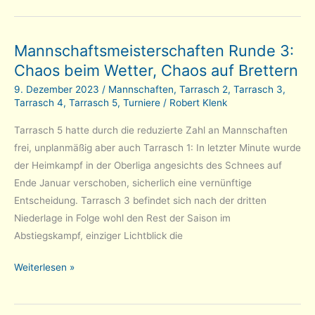
Teams
mit
Mannschaftsmeisterschaften Runde 3:
Freud
Chaos beim Wetter, Chaos auf Brettern
und
Leid:
9. Dezember 2023
/
Mannschaften
,
Tarrasch 2
,
Tarrasch 3
,
2.
Tarrasch 4
,
Tarrasch 5
,
Turniere
/
Robert Klenk
Mannschaft
Tarrasch 5 hatte durch die reduzierte Zahl an Mannschaften
rauf,
frei, unplanmäßig aber auch Tarrasch 1: In letzter Minute wurde
1.
der Heimkampf in der Oberliga angesichts des Schnees auf
Mannschaft
Ende Januar verschoben, sicherlich eine vernünftige
runter
Entscheidung. Tarrasch 3 befindet sich nach der dritten
Niederlage in Folge wohl den Rest der Saison im
Abstiegskampf, einziger Lichtblick die
Mannschaftsmeisterschaften
Weiterlesen »
Runde
3: