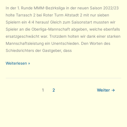
Bezirksliga
In der 1. Runde MMM-Bezirksliga in der neuen Saison 2022/23
holte Tarrasch 2 bei Roter Turm Altstadt 2 mit nur sieben
Spielern ein 4:4 heraus! Gleich zum Saisonstart mussten wir
Spieler an die Oberliga-Mannschaft abgeben, welche ebenfalls
ersatzgeschwächt war. Trotzdem holten wir dank einer starken
Mannschaftsleistung ein Unentschieden. Den Worten des
Schiedsrichters der Gastgeber, dass
MMM
Weiterlesen »
Bezirksliga-
Saisonauftakt
22/23:
1
2
Weiter
→
Unentschieden
bei
Roter
Turm