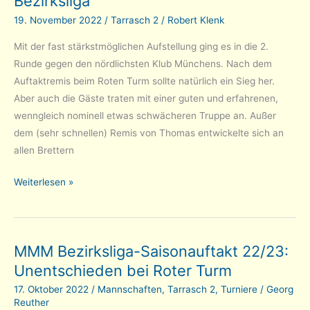
Bezirksliga
zum
19. November 2022
/
Tarrasch 2
/
Robert Klenk
Saisonauftakt
Mit der fast stärkstmöglichen Aufstellung ging es in die 2.
Runde gegen den nördlichsten Klub Münchens. Nach dem
Auftaktremis beim Roten Turm sollte natürlich ein Sieg her.
Aber auch die Gäste traten mit einer guten und erfahrenen,
wenngleich nominell etwas schwächeren Truppe an. Außer
dem (sehr schnellen) Remis von Thomas entwickelte sich an
allen Brettern
Tarrasch
Weiterlesen »
2:
5-
3
MMM Bezirksliga-Saisonauftakt 22/23:
gegen
Unentschieden bei Roter Turm
Dachau
in
17. Oktober 2022
/
Mannschaften
,
Tarrasch 2
,
Turniere
/
Georg
der
Reuther