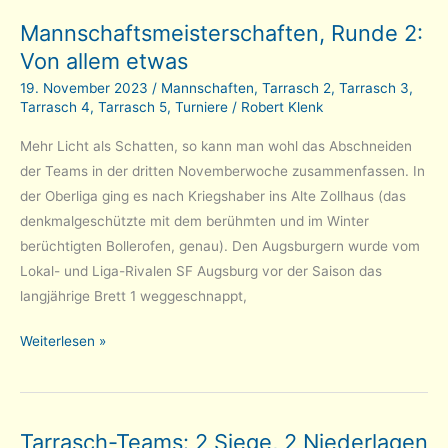
Chaos
Mannschaftsmeisterschaften, Runde 2:
beim
Von allem etwas
Wetter,
Chaos
19. November 2023
/
Mannschaften
,
Tarrasch 2
,
Tarrasch 3
,
auf
Tarrasch 4
,
Tarrasch 5
,
Turniere
/
Robert Klenk
Brettern
Mehr Licht als Schatten, so kann man wohl das Abschneiden
der Teams in der dritten Novemberwoche zusammenfassen. In
der Oberliga ging es nach Kriegshaber ins Alte Zollhaus (das
denkmalgeschützte mit dem berühmten und im Winter
berüchtigten Bollerofen, genau). Den Augsburgern wurde vom
Lokal- und Liga-Rivalen SF Augsburg vor der Saison das
langjährige Brett 1 weggeschnappt,
Mannschaftsmeisterschaften,
Weiterlesen »
Runde
2:
Von
Tarrasch-Teams: 2 Siege, 2 Niederlagen
allem