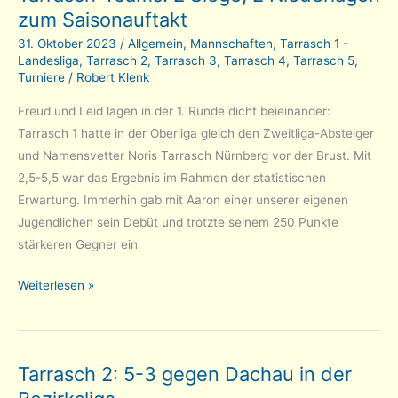
zum Saisonauftakt
etwas
31. Oktober 2023
/
Allgemein
,
Mannschaften
,
Tarrasch 1 -
Landesliga
,
Tarrasch 2
,
Tarrasch 3
,
Tarrasch 4
,
Tarrasch 5
,
Turniere
/
Robert Klenk
Freud und Leid lagen in der 1. Runde dicht beieinander:
Tarrasch 1 hatte in der Oberliga gleich den Zweitliga-Absteiger
und Namensvetter Noris Tarrasch Nürnberg vor der Brust. Mit
2,5-5,5 war das Ergebnis im Rahmen der statistischen
Erwartung. Immerhin gab mit Aaron einer unserer eigenen
Jugendlichen sein Debüt und trotzte seinem 250 Punkte
stärkeren Gegner ein
Tarrasch-
Weiterlesen »
Teams:
2
Siege,
Tarrasch 2: 5-3 gegen Dachau in der
2
Niederlagen