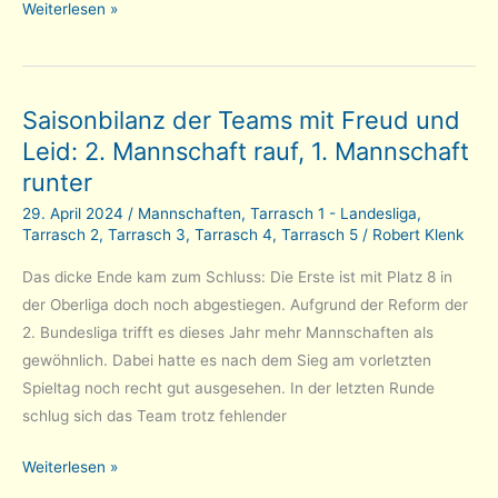
Tarrasch
Weiterlesen »
2:
Hurra,
wir
Saisonbilanz der Teams mit Freud und
leben
Leid: 2. Mannschaft rauf, 1. Mannschaft
noch
runter
29. April 2024
/
Mannschaften
,
Tarrasch 1 - Landesliga
,
Tarrasch 2
,
Tarrasch 3
,
Tarrasch 4
,
Tarrasch 5
/
Robert Klenk
Das dicke Ende kam zum Schluss: Die Erste ist mit Platz 8 in
der Oberliga doch noch abgestiegen. Aufgrund der Reform der
2. Bundesliga trifft es dieses Jahr mehr Mannschaften als
gewöhnlich. Dabei hatte es nach dem Sieg am vorletzten
Spieltag noch recht gut ausgesehen. In der letzten Runde
schlug sich das Team trotz fehlender
Saisonbilanz
Weiterlesen »
der