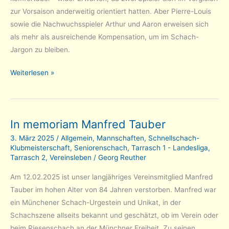
zur Vorsaison anderweitig orientiert hatten. Aber Pierre-Louis
sowie die Nachwuchsspieler Arthur und Aaron erweisen sich
als mehr als ausreichende Kompensation, um im Schach-
Jargon zu bleiben.
Saisonhalbzeit:
Weiterlesen »
Erste
Mannschaft
gut
In memoriam Manfred Tauber
dabei
3. März 2025
/
Allgemein
,
Mannschaften
,
Schnellschach-
Klubmeisterschaft
,
Seniorenschach
,
Tarrasch 1 - Landesliga
,
Tarrasch 2
,
Vereinsleben
/
Georg Reuther
Am 12.02.2025 ist unser langjähriges Vereinsmitglied Manfred
Tauber im hohen Alter von 84 Jahren verstorben. Manfred war
ein Münchener Schach-Urgestein und Unikat, in der
Schachszene allseits bekannt und geschätzt, ob im Verein oder
beim Riesenschach an der Münchner Freiheit. Zu seinen