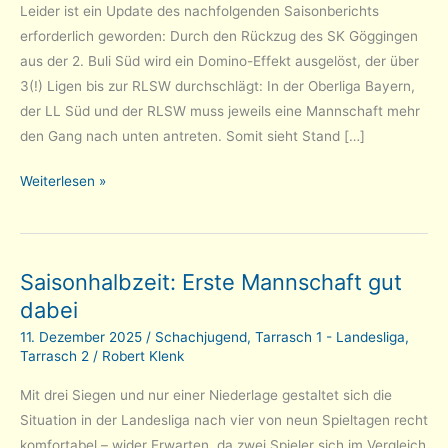
Leider ist ein Update des nachfolgenden Saisonberichts
erforderlich geworden: Durch den Rückzug des SK Göggingen
aus der 2. Buli Süd wird ein Domino-Effekt ausgelöst, der über
3(!) Ligen bis zur RLSW durchschlägt: In der Oberliga Bayern,
der LL Süd und der RLSW muss jeweils eine Mannschaft mehr
den Gang nach unten antreten. Somit sieht Stand […]
Tarrasch
Weiterlesen »
2:
Ende
gut,
Saisonhalbzeit: Erste Mannschaft gut
alles
dabei
gut
–
11. Dezember 2025
/
Schachjugend
,
Tarrasch 1 - Landesliga
,
wenn
Tarrasch 2
/
Robert Klenk
da
Mit drei Siegen und nur einer Niederlage gestaltet sich die
nicht
Situation in der Landesliga nach vier von neun Spieltagen recht
…
komfortabel – wider Erwarten, da zwei Spieler sich im Vergleich