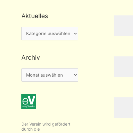
Aktuelles
A
k
t
Archiv
u
e
A
l
r
l
c
e
h
s
i
v
Der Verein wird gefördert
durch die