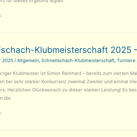
t für dieses Ergebnis legten
»
lschach-Klubmeisterschaft 2025 –
r 2025
/
Allgemein
,
Schnellschach-Klubmeisterschaft
,
Turniere
riger Klubmeister ist Simon Reinhard – bereits zum vierten Mal
ren bei sehr starker Konkurrenz zweimal Zweiter und einmal Vi
rs. Herzlichen Glückwunsch zu dieser starken Leistung! Es b
m die
h-
»
chaft