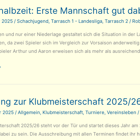
halbzeit: Erste Mannschaft gut da
r 2025
/
Schachjugend
,
Tarrasch 1 - Landesliga
,
Tarrasch 2
/
Rob
en und nur einer Niederlage gestaltet sich die Situation in der
n, da zwei Spieler sich im Vergleich zur Vorsaison anderweitig 
eler Arthur und Aaron erweisen sich als mehr als ausreichen
t:
»
ung zur Klubmeisterschaft 2025/2
r 2025
/
Allgemein
,
Klubmeisterschaft
,
Turniere
,
Vereinsleben
erschaft 2025/26 steht vor der Tür und startet dieses Jahr am 
dabei zu sein. Die Ausschreibung mit allen Terminen findet ihr