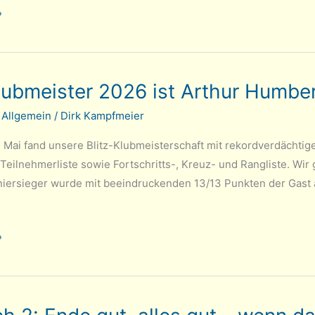
er
»
Klubmeister 2026 ist Arthur Humbe
/
Allgemein
/
Dirk Kampfmeier
. Mai fand unsere Blitz-Klubmeisterschaft mit rekordverdächtige
e Teilnehmerliste sowie Fortschritts-, Kreuz- und Rangliste. W
rniersieger wurde mit beeindruckenden 13/13 Punkten der Gast a
»