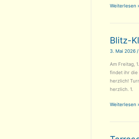
Sommerturni
Weiterlesen 
beim
SK
Tarrasch
Blitz-
startet
am
3. Mai 2026
Freitag,
den
Am Freitag, 1
19.06.2026
findet ihr di
herzlich! Tu
herzlich. 1.
Blitz-
Weiterlesen 
Klubmeister
2026
ist
Arthur