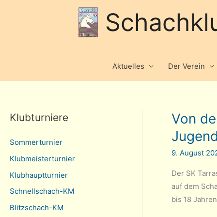
Schachkl
Aktuelles
Der Verein
Von den
Klubturniere
Jugend
Sommerturnier
9. August 2
Klubmeisterturnier
Der SK Tarra
Klubhauptturnier
auf dem Schac
Schnellschach-KM
bis 18 Jahre
Blitzschach-KM