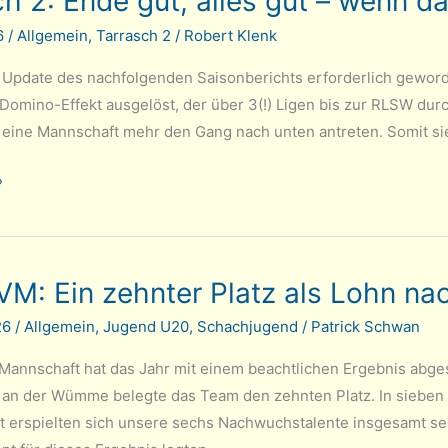
h 2: Ende gut, alles gut – wenn d
26
/
Allgemein
,
Tarrasch 2
/
Robert Klenk
in Update des nachfolgenden Saisonberichts erforderlich gewor
 Domino-Effekt ausgelöst, der über 3(!) Ligen bis zur RLSW dur
 eine Mannschaft mehr den Gang nach unten antreten. Somit si
»
M: Ein zehnter Platz als Lohn na
26
/
Allgemein
,
Jugend U20
,
Schachjugend
/
Patrick Schwan
annschaft hat das Jahr mit einem beachtlichen Ergebnis abge
 an der Wümme belegte das Team den zehnten Platz. In siebe
 erspielten sich unsere sechs Nachwuchstalente insgesamt se