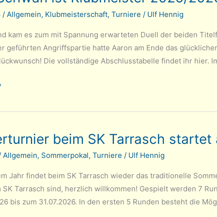
6
/
Allgemein
,
Klubmeisterschaft
,
Turniere
/
Ulf Hennig
d kam es zum mit Spannung erwarteten Duell der beiden Titelfa
er geführten Angriffspartie hatte Aaron am Ende das glückliche
ückwunsch! Die vollständige Abschlusstabelle findet ihr hier. Im
»
turnier beim SK Tarrasch startet 
/
Allgemein
,
Sommerpokal
,
Turniere
/
Ulf Hennig
m Jahr findet beim SK Tarrasch wieder das traditionelle Sommer
m SK Tarrasch sind, herzlich willkommen! Gespielt werden 7 
26 bis zum 31.07.2026. In den ersten 5 Runden besteht die Mögl