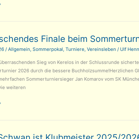
»
schendes Finale beim Sommerturn
026
/
Allgemein
,
Sommerpokal
,
Turniere
,
Vereinsleben
/
Ulf Henn
überraschenden Sieg von Kerelos in der Schlussrunde sichert
urnier 2026 durch die bessere Buchholzsumme!Herzlichen Glü
mehrfachen Sommerturniersieger Jan Komarov vom SK München
Die weiteren
ng
des
»
er
Schwan ist Klubmeister 2025/202