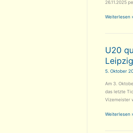
26.11.2025 pe
Einladung
Weiterlesen 
zur
Klubmeisters
2025/26
U20 qua
Leipzi
5. Oktober 
Am 3. Oktobe
das letzte T
Vizemeister 
U20
Weiterlesen 
qualifiziert
sich