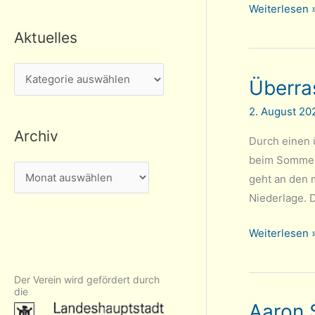
Von
Weiterlesen 
den
Aktuelles
ersten
Zügen
A
Überra
bis
k
zur
2. August 2
t
Turnierpartie
Archiv
u
–
Durch einen 
e
unser
beim Sommert
A
l
Kinder-
geht an den 
r
und
Niederlage. 
l
c
Jugendtraini
e
Überraschen
Weiterlesen 
h
s
Finale
i
beim
v
Der Verein wird gefördert durch
Sommerturni
die
Aaron 
2026