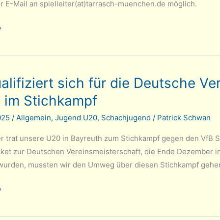
r E-Mail an spielleiter(at)tarrasch-muenchen.de möglich.
»
chaft
lifiziert sich für die Deutsche V
g im Stichkampf
2025
/
Allgemein
,
Jugend U20
,
Schachjugend
/
Patrick Schwan
r trat unsere U20 in Bayreuth zum Stichkampf gegen den VfB Sch
icket zur Deutschen Vereinsmeisterschaft, die Ende Dezember in
wurden, mussten wir den Umweg über diesen Stichkampf gehen
»