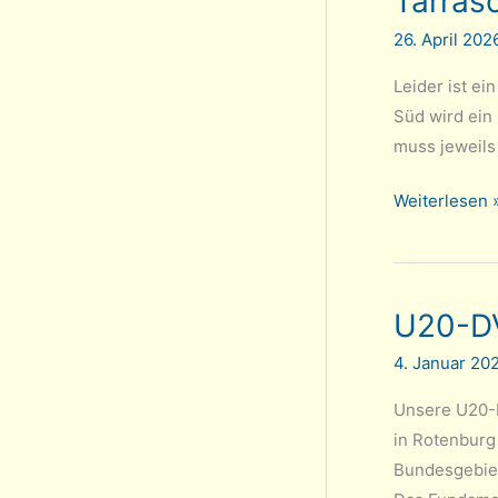
Tarrasc
Humbert
26. April 20
Leider ist e
Süd wird ein
muss jeweils
Tarrasch
Weiterlesen 
2:
Ende
gut,
U20-DV
alles
gut
4. Januar 20
–
wenn
Unsere U20-M
da
in Rotenburg
nicht
Bundesgebiet