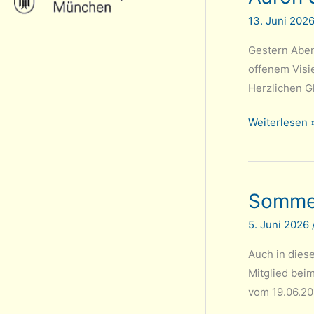
13. Juni 202
Gestern Aben
offenem Visi
Herzlichen Gl
Aaron
Weiterlesen 
Schwan
ist
Klubmeister
Sommer
2025/2026
5. Juni 2026
Auch in diese
Mitglied bei
vom 19.06.20