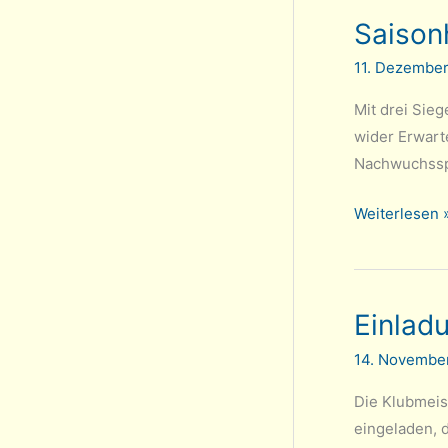
–
Saison
Klubmeister
ist
11. Dezembe
Simon
Reinhard
Mit drei Sieg
wider Erwarte
Nachwuchsspi
Saisonhalbzei
Weiterlesen 
Erste
Mannschaft
gut
Einlad
dabei
14. Novembe
Die Klubmeist
eingeladen, 