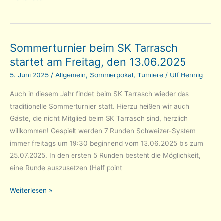
Richter
ist
Blitzschach-
Sommerturnier beim SK Tarrasch
Klubmeister
startet am Freitag, den 13.06.2025
2025
5. Juni 2025
/
Allgemein
,
Sommerpokal
,
Turniere
/
Ulf Hennig
Auch in diesem Jahr findet beim SK Tarrasch wieder das
traditionelle Sommerturnier statt. Hierzu heißen wir auch
Gäste, die nicht Mitglied beim SK Tarrasch sind, herzlich
willkommen! Gespielt werden 7 Runden Schweizer-System
immer freitags um 19:30 beginnend vom 13.06.2025 bis zum
25.07.2025. In den ersten 5 Runden besteht die Möglichkeit,
eine Runde auszusetzen (Half point
Sommerturnier
Weiterlesen »
beim
SK