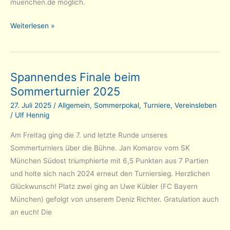
muenchen.de möglich.
Einladung
Weiterlesen »
zur
Klubmeisterschaft
2025/26
Spannendes Finale beim
Sommerturnier 2025
27. Juli 2025
/
Allgemein
,
Sommerpokal
,
Turniere
,
Vereinsleben
/
Ulf Hennig
Am Freitag ging die 7. und letzte Runde unseres
Sommerturniers über die Bühne. Jan Komarov vom SK
München Südost triumphierte mit 6,5 Punkten aus 7 Partien
und holte sich nach 2024 erneut den Turniersieg. Herzlichen
Glückwunsch! Platz zwei ging an Uwe Kübler (FC Bayern
München) gefolgt von unserem Deniz Richter. Gratulation auch
an euch! Die