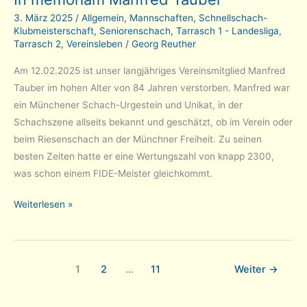
3. März 2025
/
Allgemein
,
Mannschaften
,
Schnellschach-
Klubmeisterschaft
,
Seniorenschach
,
Tarrasch 1 - Landesliga
,
Tarrasch 2
,
Vereinsleben
/
Georg Reuther
Am 12.02.2025 ist unser langjähriges Vereinsmitglied Manfred
Tauber im hohen Alter von 84 Jahren verstorben. Manfred war
ein Münchener Schach-Urgestein und Unikat, in der
Schachszene allseits bekannt und geschätzt, ob im Verein oder
beim Riesenschach an der Münchner Freiheit. Zu seinen
besten Zeiten hatte er eine Wertungszahl von knapp 2300,
was schon einem FIDE-Meister gleichkommt.
In
Weiterlesen »
memoriam
Manfred
Tauber
1
2
…
11
Weiter
→