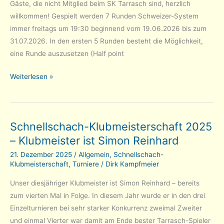
Gäste, die nicht Mitglied beim SK Tarrasch sind, herzlich
willkommen! Gespielt werden 7 Runden Schweizer-System
immer freitags um 19:30 beginnend vom 19.06.2026 bis zum
31.07.2026. In den ersten 5 Runden besteht die Möglichkeit,
eine Runde auszusetzen (Half point
Sommerturnier
Weiterlesen »
beim
SK
Tarrasch
Schnellschach-Klubmeisterschaft 2025
startet
– Klubmeister ist Simon Reinhard
am
Freitag,
21. Dezember 2025
/
Allgemein
,
Schnellschach-
den
Klubmeisterschaft
,
Turniere
/
Dirk Kampfmeier
19.06.2026
Unser diesjähriger Klubmeister ist Simon Reinhard – bereits
zum vierten Mal in Folge. In diesem Jahr wurde er in den drei
Einzelturnieren bei sehr starker Konkurrenz zweimal Zweiter
und einmal Vierter war damit am Ende bester Tarrasch-Spieler