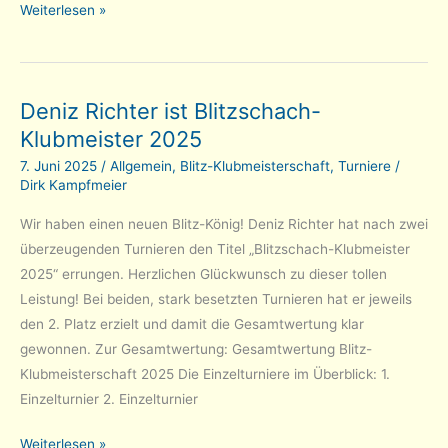
Spannendes
Weiterlesen »
Finale
beim
Sommerturnier
Deniz Richter ist Blitzschach-
2025
Klubmeister 2025
7. Juni 2025
/
Allgemein
,
Blitz-Klubmeisterschaft
,
Turniere
/
Dirk Kampfmeier
Wir haben einen neuen Blitz-König! Deniz Richter hat nach zwei
überzeugenden Turnieren den Titel „Blitzschach-Klubmeister
2025“ errungen. Herzlichen Glückwunsch zu dieser tollen
Leistung! Bei beiden, stark besetzten Turnieren hat er jeweils
den 2. Platz erzielt und damit die Gesamtwertung klar
gewonnen. Zur Gesamtwertung: Gesamtwertung Blitz-
Klubmeisterschaft 2025 Die Einzelturniere im Überblick: 1.
Einzelturnier 2. Einzelturnier
Deniz
Weiterlesen »