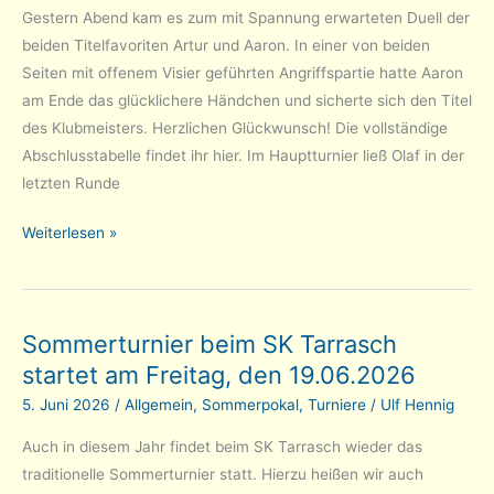
Gestern Abend kam es zum mit Spannung erwarteten Duell der
beiden Titelfavoriten Artur und Aaron. In einer von beiden
Seiten mit offenem Visier geführten Angriffspartie hatte Aaron
am Ende das glücklichere Händchen und sicherte sich den Titel
des Klubmeisters. Herzlichen Glückwunsch! Die vollständige
Abschlusstabelle findet ihr hier. Im Hauptturnier ließ Olaf in der
letzten Runde
Aaron
Weiterlesen »
Schwan
ist
Klubmeister
Sommerturnier beim SK Tarrasch
2025/2026
startet am Freitag, den 19.06.2026
5. Juni 2026
/
Allgemein
,
Sommerpokal
,
Turniere
/
Ulf Hennig
Auch in diesem Jahr findet beim SK Tarrasch wieder das
traditionelle Sommerturnier statt. Hierzu heißen wir auch