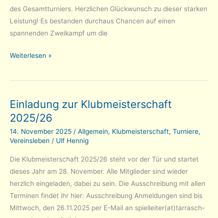
des Gesamtturniers. Herzlichen Glückwunsch zu dieser starken
Leistung! Es bestanden durchaus Chancen auf einen
spannenden Zweikampf um die
Schnellschach-
Weiterlesen »
Klubmeisterschaft
2025
–
Einladung zur Klubmeisterschaft
Klubmeister
2025/26
ist
Simon
14. November 2025
/
Allgemein
,
Klubmeisterschaft
,
Turniere
,
Reinhard
Vereinsleben
/
Ulf Hennig
Die Klubmeisterschaft 2025/26 steht vor der Tür und startet
dieses Jahr am 28. November. Alle Mitglieder sind wieder
herzlich eingeladen, dabei zu sein. Die Ausschreibung mit allen
Terminen findet ihr hier: Ausschreibung Anmeldungen sind bis
Mittwoch, den 26.11.2025 per E-Mail an spielleiter(at)tarrasch-