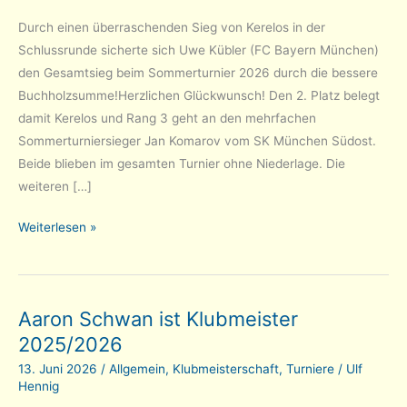
Durch einen überraschenden Sieg von Kerelos in der
Schlussrunde sicherte sich Uwe Kübler (FC Bayern München)
den Gesamtsieg beim Sommerturnier 2026 durch die bessere
Buchholzsumme!Herzlichen Glückwunsch! Den 2. Platz belegt
damit Kerelos und Rang 3 geht an den mehrfachen
Sommerturniersieger Jan Komarov vom SK München Südost.
Beide blieben im gesamten Turnier ohne Niederlage. Die
weiteren […]
Überraschendes
Weiterlesen »
Finale
beim
Sommerturnier
Aaron Schwan ist Klubmeister
2026
2025/2026
13. Juni 2026
/
Allgemein
,
Klubmeisterschaft
,
Turniere
/
Ulf
Hennig