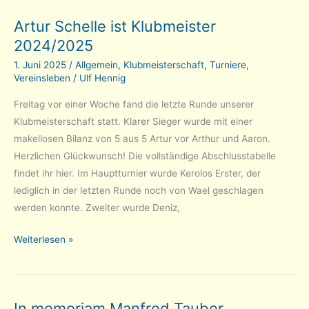
Tarrasch
Artur Schelle ist Klubmeister
startet
2024/2025
am
Freitag,
1. Juni 2025
/
Allgemein
,
Klubmeisterschaft
,
Turniere
,
den
Vereinsleben
/
Ulf Hennig
13.06.2025
Freitag vor einer Woche fand die letzte Runde unserer
Klubmeisterschaft statt. Klarer Sieger wurde mit einer
makellosen Bilanz von 5 aus 5 Artur vor Arthur und Aaron.
Herzlichen Glückwunsch! Die vollständige Abschlusstabelle
findet ihr hier. Im Hauptturnier wurde Kerolos Erster, der
lediglich in der letzten Runde noch von Wael geschlagen
werden konnte. Zweiter wurde Deniz,
Artur
Weiterlesen »
Schelle
ist
Klubmeister
In memoriam Manfred Tauber
2024/2025