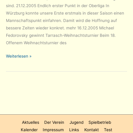
sind. 21.12.2005 Endlich erster Punkt in der Oberliga In
Würzburg konnte unsere Erste erstmals in dieser Saison einen
Mannschafts­punkt einfahren. Damit wird die Hoffnung auf
bessere Zeiten wieder konkret. mehr 16.12.2005 Michael
Fedorovsky gewinnt Tarrasch-Weihnachtsturnier Beim 18.
Offenem Weihnachts­turnier des
Jahresarchiv
Weiterlesen »
2004/2005
Aktuelles
Der Verein
Jugend
Spielbetrieb
Kalender
Impressum
Links
Kontakt
Test