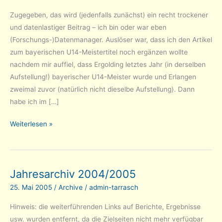
Zugegeben, das wird (jedenfalls zunächst) ein recht trockener
und datenlastiger Beitrag – ich bin oder war eben
(Forschungs-)Datenmanager. Auslöser war, dass ich den Artikel
zum bayerischen U14-Meistertitel noch ergänzen wollte
nachdem mir auffiel, dass Ergolding letztes Jahr (in derselben
Aufstellung!) bayerischer U14-Meister wurde und Erlangen
zweimal zuvor (natürlich nicht dieselbe Aufstellung). Dann
habe ich im […]
Aus
Weiterlesen »
dem
Jugendarchiv:
Bayerische
Jahresarchiv 2004/2005
Meisterschaften
seit
25. Mai 2005
/
Archive
/
admin-tarrasch
2010
Hinweis: die weiterführenden Links auf Berichte, Ergebnisse
usw. wurden entfernt, da die Zielseiten nicht mehr verfügbar