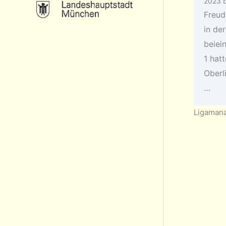
2023
Freud
in der
beiei
1 hatt
Oberl
…
Ligamana