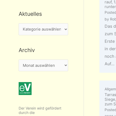
rauf, 
runter
Poste
Aktuelles
by
Rob
Das d
A
zum S
k
Erste 
t
in de
Archiv
u
noch 
e
A
Auf…
l
r
l
c
e
h
s
Allgem
i
Tarra
Siege
v
zum S
Der Verein wird gefördert
Poste
durch die