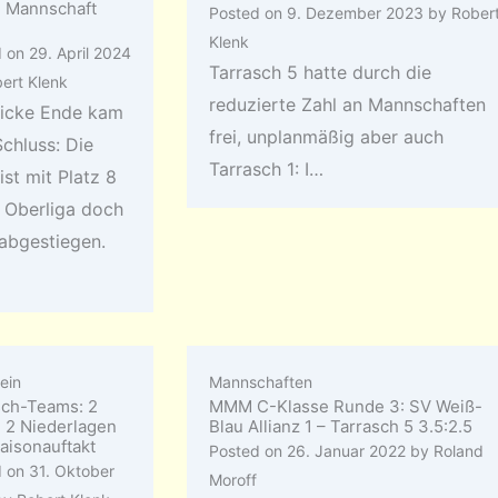
1. Mannschaft
Posted on
9. Dezember 2023
by
Rober
Klenk
d on
29. April 2024
Tarrasch 5 hatte durch die
ert Klenk
reduzierte Zahl an Mannschaften
icke Ende kam
frei, unplanmäßig aber auch
chluss: Die
Tarrasch 1: I…
ist mit Platz 8
r Oberliga doch
abgestiegen.
ein
Mannschaften
sch-Teams: 2
MMM C-Klasse Runde 3: SV Weiß-
, 2 Niederlagen
Blau Allianz 1 – Tarrasch 5 3.5:2.5
aisonauftakt
Posted on
26. Januar 2022
by
Roland
d on
31. Oktober
Moroff