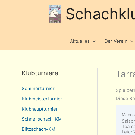
Schachkl
Aktuelles
Der Verein
Tarr
Klubturniere
Sommerturnier
Spielber
Diese Se
Klubmeisterturnier
Klubhauptturnier
Manns
Schnellschach-KM
Saiso
Teams
Blitzschach-KM
Leid: 