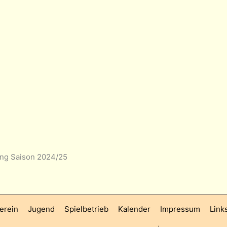
ung Saison 2024/25
erein
Jugend
Spielbetrieb
Kalender
Impressum
Link