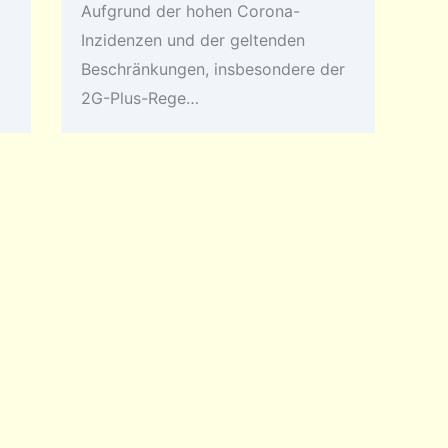
Aufgrund der hohen Corona-
Inzidenzen und der geltenden
Beschränkungen, insbesondere der
2G-Plus-Rege…