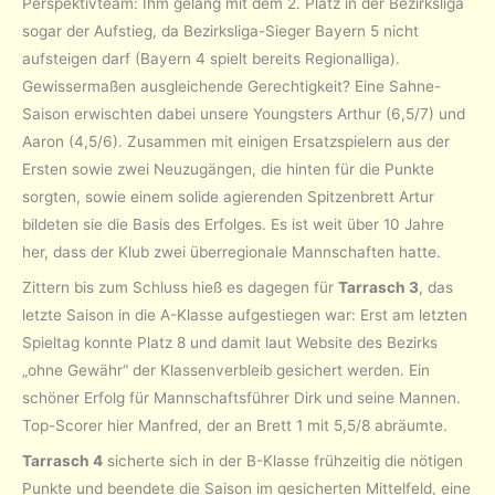
Perspektivteam: Ihm gelang mit dem 2. Platz in der Bezirksliga
sogar der Aufstieg, da Bezirksliga-Sieger Bayern 5 nicht
aufsteigen darf (Bayern 4 spielt bereits Regionalliga).
Gewissermaßen ausgleichende Gerechtigkeit? Eine Sahne-
Saison erwischten dabei unsere Youngsters Arthur (6,5/7) und
Aaron (4,5/6). Zusammen mit einigen Ersatzspielern aus der
Ersten sowie zwei Neuzugängen, die hinten für die Punkte
sorgten, sowie einem solide agierenden Spitzenbrett Artur
bildeten sie die Basis des Erfolges. Es ist weit über 10 Jahre
her, dass der Klub zwei überregionale Mannschaften hatte.
Zittern bis zum Schluss hieß es dagegen für
Tarrasch 3
, das
letzte Saison in die A-Klasse aufgestiegen war: Erst am letzten
Spieltag konnte Platz 8 und damit laut Website des Bezirks
„ohne Gewähr“ der Klassenverbleib gesichert werden. Ein
schöner Erfolg für Mannschaftsführer Dirk und seine Mannen.
Top-Scorer hier Manfred, der an Brett 1 mit 5,5/8 abräumte.
Tarrasch 4
sicherte sich in der B-Klasse frühzeitig die nötigen
Punkte und beendete die Saison im gesicherten Mittelfeld, eine