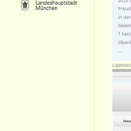
2023
Freud
in der
beiei
1 hatt
Oberl
…
Ligamana