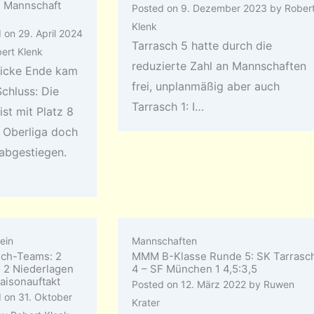
1. Mannschaft
Posted on
9. Dezember 2023
by
Rober
Klenk
d on
29. April 2024
Tarrasch 5 hatte durch die
ert Klenk
reduzierte Zahl an Mannschaften
icke Ende kam
frei, unplanmäßig aber auch
chluss: Die
Tarrasch 1: I…
ist mit Platz 8
r Oberliga doch
abgestiegen.
ein
Mannschaften
sch-Teams: 2
MMM B-Klasse Runde 5: SK Tarrasc
, 2 Niederlagen
4 – SF München 1 4,5:3,5
aisonauftakt
Posted on
12. März 2022
by
Ruwen
d on
31. Oktober
Krater