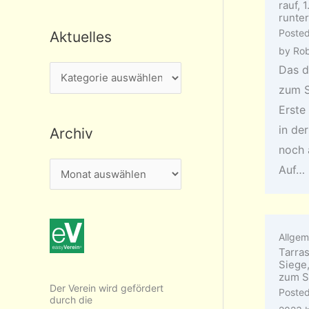
rauf, 
runter
Poste
Aktuelles
by
Rob
Das d
A
zum S
k
Erste 
t
in de
Archiv
u
noch 
e
A
Auf…
l
r
l
c
e
h
s
Allgem
i
Tarra
Siege
v
zum S
Der Verein wird gefördert
Poste
durch die