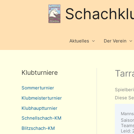
Schachkl
Aktuelles
Der Verein
Tarr
Klubturniere
Sommerturnier
Spielber
Diese Se
Klubmeisterturnier
Klubhauptturnier
Manns
Schnellschach-KM
Saiso
Teams
Blitzschach-KM
Leid: 