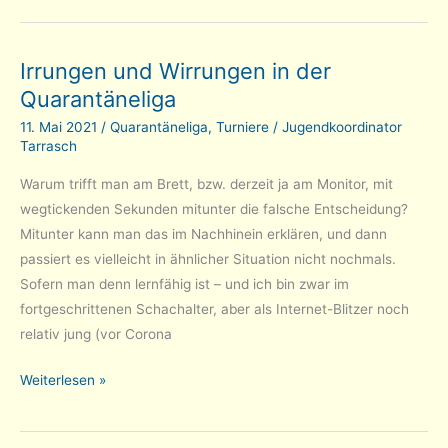
in
Liga
Irrungen und Wirrungen in der
8!
Quarantäneliga
11. Mai 2021
/
Quarantäneliga
,
Turniere
/
Jugendkoordinator
Tarrasch
Warum trifft man am Brett, bzw. derzeit ja am Monitor, mit
wegtickenden Sekunden mitunter die falsche Entscheidung?
Mitunter kann man das im Nachhinein erklären, und dann
passiert es vielleicht in ähnlicher Situation nicht nochmals.
Sofern man denn lernfähig ist – und ich bin zwar im
fortgeschrittenen Schachalter, aber als Internet-Blitzer noch
relativ jung (vor Corona
Irrungen
Weiterlesen »
und
Wirrungen