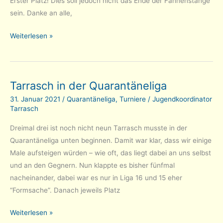
Erster Platz! Dies soll jedoch nicht das Ende der Fahnenstange
sein. Danke an alle,
Lichess
Weiterlesen »
Quarantäne-
Liga:
Tarrasch
Tarrasch in der Quarantäneliga
steigt
in
31. Januar 2021
/
Quarantäneliga
,
Turniere
/
Jugendkoordinator
Tarrasch
Liga
7
Dreimal drei ist noch nicht neun Tarrasch musste in der
auf!
Quarantäneliga unten beginnen. Damit war klar, dass wir einige
Male aufsteigen würden – wie oft, das liegt dabei an uns selbst
und an den Gegnern. Nun klappte es bisher fünfmal
nacheinander, dabei war es nur in Liga 16 und 15 eher
“Formsache”. Danach jeweils Platz
Tarrasch
Weiterlesen »