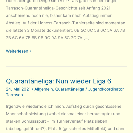
Oder: aller guten Dinge sind vier? Das gab es in der langen
Tarrasch-Quarantäneliga-Geschichte seit Anfang 2021
anscheinend noch nie, bisher kam nach Aufstieg immer
Abstieg. Auf der Lichess-Tarrasch-Turnierseite sind momentan
die letzten 3 Monate dokumentiert: 6B 5C 6C 5B 6C 5A 6A 7B
7B 6C 6A 7B 8B 9B 9C 9A 9A 8C 7C 7A […]
Quarantäneliga:
Weiterlesen »
Klassenerhalt
in
Liga
Quarantäneliga: Nun wieder Liga 6
5!
24. Mai 2021
/
Allgemein
,
Quarantäneliga
/
Jugendkoordinator
Tarrasch
Irgendwie wiederhole ich mich: Aufstieg durch geschlossene
Mannschaftsleistung (wobei diesmal einer herausragte) und
starken Schlussspurt – im Turnierverlauf Platz sieben
(abstiegsgefährdet?), Platz 5 (gesichertes Mittelfeld) und dann