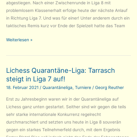
abgestiegen. Nach einer Zwischenrunde in Liga 8 mit
Liga
problemlosem Klassenerhalt erfolge heute der nächste Anlauf
6!
in Richtung Liga 7. Und was für einer! Unter anderem durch ein
taktisches Remis kurz vor Ende der Spielzeit hatte das Team
Lichess
Weiterlesen »
Quarantäne-
Liga:
Nächster
Lichess Quarantäne-Liga: Tarrasch
Anlauf
steigt in Liga 7 auf!
in
Liga
18. Februar 2021
/
Quarantäneliga
,
Turniere
/
Georg Reuther
7
Erst zu Jahresbeginn waren wir in der Quarantäneliga auf
erfolgreich!
Lichess ganz unten gestartet. Seither sind wir gegen die teils
sehr starke internationale Konkurrenz regelrecht
durchmarschiert und setzten uns heute in Liga 8 souverän
gegen ein starkes Teilnehmerfeld durch, mit dem Ergebnis