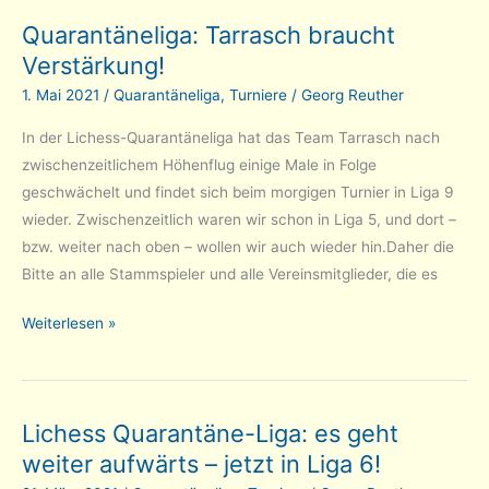
in
Quarantäneliga: Tarrasch braucht
der
Verstärkung!
Quarantäneliga
1. Mai 2021
/
Quarantäneliga
,
Turniere
/
Georg Reuther
In der Lichess-Quarantäneliga hat das Team Tarrasch nach
zwischenzeitlichem Höhenflug einige Male in Folge
geschwächelt und findet sich beim morgigen Turnier in Liga 9
wieder. Zwischenzeitlich waren wir schon in Liga 5, und dort –
bzw. weiter nach oben – wollen wir auch wieder hin.Daher die
Bitte an alle Stammspieler und alle Vereinsmitglieder, die es
Quarantäneliga:
Weiterlesen »
Tarrasch
braucht
Verstärkung!
Lichess Quarantäne-Liga: es geht
weiter aufwärts – jetzt in Liga 6!