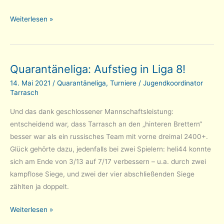
Quarantäneliga:
Weiterlesen »
Erneuter
Aufstieg!
Quarantäneliga: Aufstieg in Liga 8!
14. Mai 2021
/
Quarantäneliga
,
Turniere
/
Jugendkoordinator
Tarrasch
Und das dank geschlossener Mannschaftsleistung:
entscheidend war, dass Tarrasch an den „hinteren Brettern“
besser war als ein russisches Team mit vorne dreimal 2400+.
Glück gehörte dazu, jedenfalls bei zwei Spielern: heli44 konnte
sich am Ende von 3/13 auf 7/17 verbessern – u.a. durch zwei
kampflose Siege, und zwei der vier abschließenden Siege
zählten ja doppelt.
Quarantäneliga:
Weiterlesen »
Aufstieg