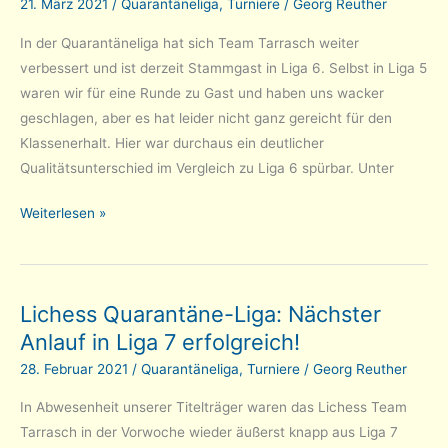
21. März 2021
/
Quarantäneliga
,
Turniere
/
Georg Reuther
In der Quarantäneliga hat sich Team Tarrasch weiter
verbessert und ist derzeit Stammgast in Liga 6. Selbst in Liga 5
waren wir für eine Runde zu Gast und haben uns wacker
geschlagen, aber es hat leider nicht ganz gereicht für den
Klassenerhalt. Hier war durchaus ein deutlicher
Qualitätsunterschied im Vergleich zu Liga 6 spürbar. Unter
Lichess
Weiterlesen »
Quarantäne-
Liga:
es
Lichess Quarantäne-Liga: Nächster
geht
Anlauf in Liga 7 erfolgreich!
weiter
aufwärts
28. Februar 2021
/
Quarantäneliga
,
Turniere
/
Georg Reuther
–
In Abwesenheit unserer Titelträger waren das Lichess Team
jetzt
Tarrasch in der Vorwoche wieder äußerst knapp aus Liga 7
in