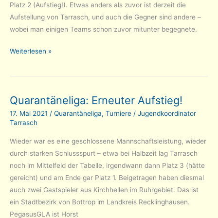
Platz 2 (Aufstieg!). Etwas anders als zuvor ist derzeit die
Aufstellung von Tarrasch, und auch die Gegner sind andere –
wobei man einigen Teams schon zuvor mitunter begegnete.
Quarantäneliga:
Weiterlesen »
Nun
wieder
Liga
Quarantäneliga: Erneuter Aufstieg!
6
17. Mai 2021
/
Quarantäneliga
,
Turniere
/
Jugendkoordinator
Tarrasch
Wieder war es eine geschlossene Mannschaftsleistung, wieder
durch starken Schlussspurt – etwa bei Halbzeit lag Tarrasch
noch im Mittelfeld der Tabelle, irgendwann dann Platz 3 (hätte
gereicht) und am Ende gar Platz 1. Beigetragen haben diesmal
auch zwei Gastspieler aus Kirchhellen im Ruhrgebiet. Das ist
ein Stadtbezirk von Bottrop im Landkreis Recklinghausen.
PegasusGLA ist Horst