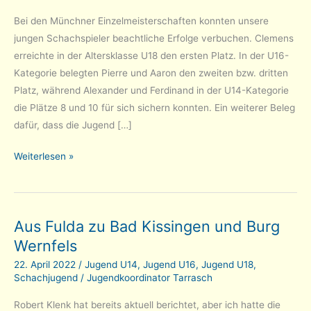
Bei den Münchner Einzelmeisterschaften konnten unsere
jungen Schachspieler beachtliche Erfolge verbuchen. Clemens
erreichte in der Altersklasse U18 den ersten Platz. In der U16-
Kategorie belegten Pierre und Aaron den zweiten bzw. dritten
Platz, während Alexander und Ferdinand in der U14-Kategorie
die Plätze 8 und 10 für sich sichern konnten. Ein weiterer Beleg
dafür, dass die Jugend […]
Erfolge
Weiterlesen »
bei
den
Münchener
Aus Fulda zu Bad Kissingen und Burg
Jugend-
Wernfels
Einzelmeisterschaften
22. April 2022
/
Jugend U14
,
Jugend U16
,
Jugend U18
,
Schachjugend
/
Jugendkoordinator Tarrasch
Robert Klenk hat bereits aktuell berichtet, aber ich hatte die