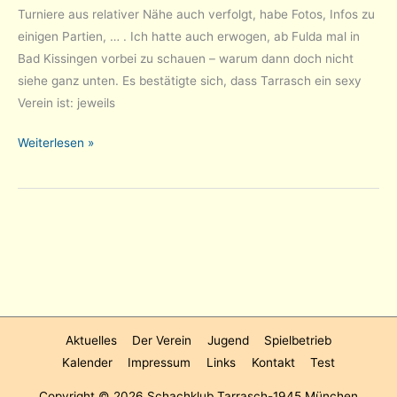
Turniere aus relativer Nähe auch verfolgt, habe Fotos, Infos zu
einigen Partien, … . Ich hatte auch erwogen, ab Fulda mal in
Bad Kissingen vorbei zu schauen – warum dann doch nicht
siehe ganz unten. Es bestätigte sich, dass Tarrasch ein sexy
Verein ist: jeweils
Aus
Weiterlesen »
Fulda
zu
Bad
Kissingen
und
Burg
Wernfels
Aktuelles
Der Verein
Jugend
Spielbetrieb
Kalender
Impressum
Links
Kontakt
Test
Copyright © 2026
Schachklub Tarrasch-1945 München