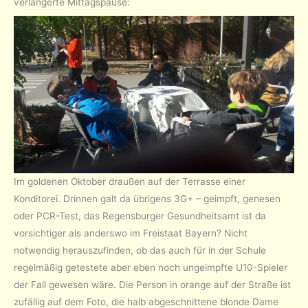
verlängerte Mittagspause:
Im goldenen Oktober draußen auf der Terrasse einer
Konditorei. Drinnen galt da übrigens 3G+ – geimpft, genesen
oder PCR-Test, das Regensburger Gesundheitsamt ist da
vorsichtiger als anderswo im Freistaat Bayern? Nicht
notwendig herauszufinden, ob das auch für in der Schule
regelmäßig getestete aber eben noch ungeimpfte U10-Spieler
der Fall gewesen wäre. Die Person in orange auf der Straße ist
zufällig auf dem Foto, die halb abgeschnittene blonde Dame