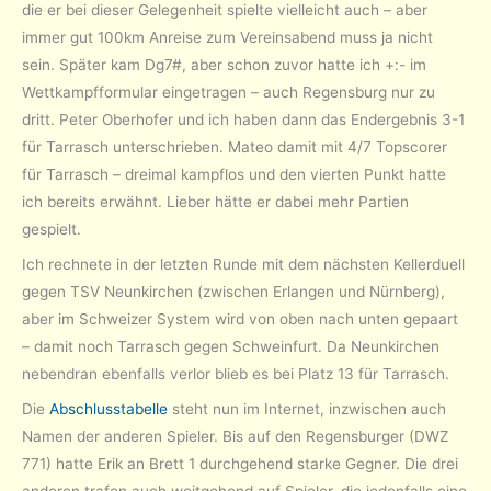
die er bei dieser Gelegenheit spielte vielleicht auch – aber
immer gut 100km Anreise zum Vereinsabend muss ja nicht
sein. Später kam Dg7#, aber schon zuvor hatte ich +:- im
Wettkampfformular eingetragen – auch Regensburg nur zu
dritt. Peter Oberhofer und ich haben dann das Endergebnis 3-1
für Tarrasch unterschrieben. Mateo damit mit 4/7 Topscorer
für Tarrasch – dreimal kampflos und den vierten Punkt hatte
ich bereits erwähnt. Lieber hätte er dabei mehr Partien
gespielt.
Ich rechnete in der letzten Runde mit dem nächsten Kellerduell
gegen TSV Neunkirchen (zwischen Erlangen und Nürnberg),
aber im Schweizer System wird von oben nach unten gepaart
– damit noch Tarrasch gegen Schweinfurt. Da Neunkirchen
nebendran ebenfalls verlor blieb es bei Platz 13 für Tarrasch.
Die
Abschlusstabelle
steht nun im Internet, inzwischen auch
Namen der anderen Spieler. Bis auf den Regensburger (DWZ
771) hatte Erik an Brett 1 durchgehend starke Gegner. Die drei
anderen trafen auch weitgehend auf Spieler, die jedenfalls eine