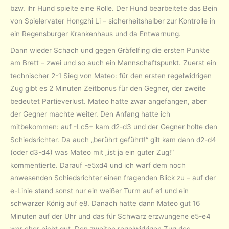
bzw. ihr Hund spielte eine Rolle. Der Hund bearbeitete das Bein
von Spielervater Hongzhi Li – sicherheitshalber zur Kontrolle in
ein Regensburger Krankenhaus und da Entwarnung.
Dann wieder Schach und gegen Gräfelfing die ersten Punkte
am Brett – zwei und so auch ein Mannschaftspunkt. Zuerst ein
technischer 2-1 Sieg von Mateo: für den ersten regelwidrigen
Zug gibt es 2 Minuten Zeitbonus für den Gegner, der zweite
bedeutet Partieverlust. Mateo hatte zwar angefangen, aber
der Gegner machte weiter. Den Anfang hatte ich
mitbekommen: auf -Lc5+ kam d2-d3 und der Gegner holte den
Schiedsrichter. Da auch „berührt geführt!“ gilt kam dann d2-d4
(oder d3-d4) was Mateo mit „ist ja ein guter Zug!“
kommentierte. Darauf -e5xd4 und ich warf dem noch
anwesenden Schiedsrichter einen fragenden Blick zu – auf der
e-Linie stand sonst nur ein weißer Turm auf e1 und ein
schwarzer König auf e8. Danach hatte dann Mateo gut 16
Minuten auf der Uhr und das für Schwarz erzwungene e5-e4
war eher nicht gut. Den zweiten regelwidrigen Zug des