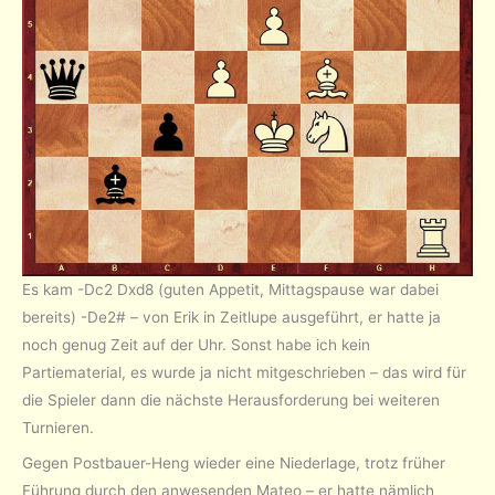
Es kam -Dc2 Dxd8 (guten Appetit, Mittagspause war dabei
bereits) -De2# – von Erik in Zeitlupe ausgeführt, er hatte ja
noch genug Zeit auf der Uhr. Sonst habe ich kein
Partiematerial, es wurde ja nicht mitgeschrieben – das wird für
die Spieler dann die nächste Herausforderung bei weiteren
Turnieren.
Gegen Postbauer-Heng wieder eine Niederlage, trotz früher
Führung durch den anwesenden Mateo – er hatte nämlich