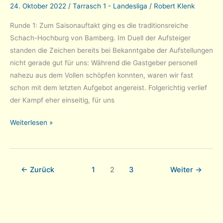
in
24. Oktober 2022
/
Tarrasch 1 - Landesliga
/
Robert Klenk
der
Runde 1: Zum Saisonauftakt ging es die traditionsreiche
Bezirksliga
Schach-Hochburg von Bamberg. Im Duell der Aufsteiger
standen die Zeichen bereits bei Bekanntgabe der Aufstellungen
nicht gerade gut für uns: Während die Gastgeber personell
nahezu aus dem Vollen schöpfen konnten, waren wir fast
schon mit dem letzten Aufgebot angereist. Folgerichtig verlief
der Kampf eher einseitig, für uns
Stop
Weiterlesen »
the
Count:
Tarrasch
←
Zurück
1
2
3
Weiter
→
1
auf
Rang
4
in