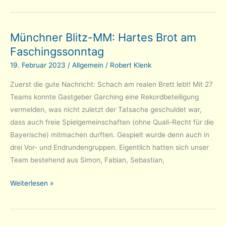
wird
Münchner
Münchner Blitz-MM: Hartes Brot am
U18-
Faschingssonntag
Meister
19. Februar 2023
/
Allgemein
/
Robert Klenk
Zuerst die gute Nachricht: Schach am realen Brett lebt! Mit 27
Teams konnte Gastgeber Garching eine Rekordbeteiligung
vermelden, was nicht zuletzt der Tatsache geschuldet war,
dass auch freie Spielgemeinschaften (ohne Quali-Recht für die
Bayerische) mitmachen durften. Gespielt wurde denn auch in
drei Vor- und Endrundengruppen. Eigentlich hatten sich unser
Team bestehend aus Simon, Fabian, Sebastian,
Münchner
Weiterlesen »
Blitz-
MM:
Hartes