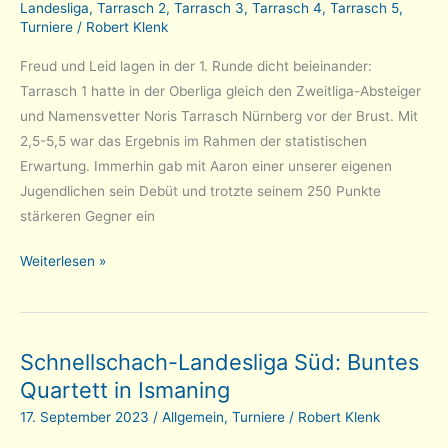
Landesliga
,
Tarrasch 2
,
Tarrasch 3
,
Tarrasch 4
,
Tarrasch 5
,
Turniere
/
Robert Klenk
Freud und Leid lagen in der 1. Runde dicht beieinander:
Tarrasch 1 hatte in der Oberliga gleich den Zweitliga-Absteiger
und Namensvetter Noris Tarrasch Nürnberg vor der Brust. Mit
2,5-5,5 war das Ergebnis im Rahmen der statistischen
Erwartung. Immerhin gab mit Aaron einer unserer eigenen
Jugendlichen sein Debüt und trotzte seinem 250 Punkte
stärkeren Gegner ein
Tarrasch-
Weiterlesen »
Teams:
2
Siege,
Schnellschach-Landesliga Süd: Buntes
2
Quartett in Ismaning
Niederlagen
zum
17. September 2023
/
Allgemein
,
Turniere
/
Robert Klenk
Saisonauftakt