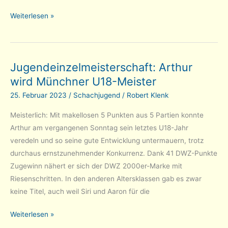
2.
Weiterlesen »
Mannschaft
aller
Abstiegssorgen
Jugendeinzelmeisterschaft: Arthur
ledig
wird Münchner U18-Meister
25. Februar 2023
/
Schachjugend
/
Robert Klenk
Meisterlich: Mit makellosen 5 Punkten aus 5 Partien konnte
Arthur am vergangenen Sonntag sein letztes U18-Jahr
veredeln und so seine gute Entwicklung untermauern, trotz
durchaus ernstzunehmender Konkurrenz. Dank 41 DWZ-Punkte
Zugewinn nähert er sich der DWZ 2000er-Marke mit
Riesenschritten. In den anderen Altersklassen gab es zwar
keine Titel, auch weil Siri und Aaron für die
Jugendeinzelmeisterschaft:
Weiterlesen »
Arthur