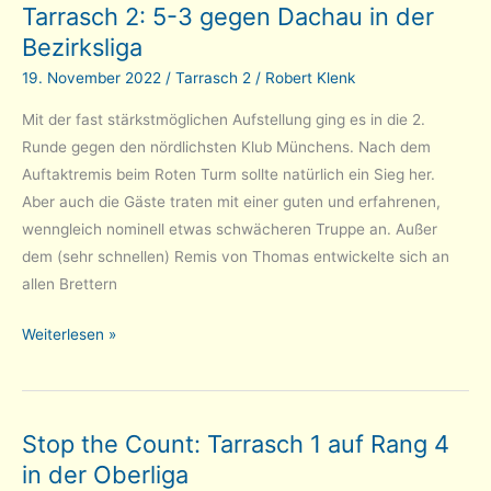
Tarrasch 2: 5-3 gegen Dachau in der
Brot
Bezirksliga
am
Faschingssonntag
19. November 2022
/
Tarrasch 2
/
Robert Klenk
Mit der fast stärkstmöglichen Aufstellung ging es in die 2.
Runde gegen den nördlichsten Klub Münchens. Nach dem
Auftaktremis beim Roten Turm sollte natürlich ein Sieg her.
Aber auch die Gäste traten mit einer guten und erfahrenen,
wenngleich nominell etwas schwächeren Truppe an. Außer
dem (sehr schnellen) Remis von Thomas entwickelte sich an
allen Brettern
Tarrasch
Weiterlesen »
2:
5-
3
Stop the Count: Tarrasch 1 auf Rang 4
gegen
in der Oberliga
Dachau