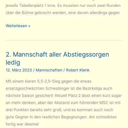
jeweils Tabellenplatz 1 inne. Es mussten nur noch zwei Runden
über die Bühne gebracht werden, eine davon allerdings gegen
Tarrasch
Weiterlesen »
Jugend
gewinnt
die
2. Mannschaft aller Abstiegssorgen
U20
ledig
Landesliga
Süd
12. März 2023
/
Mannschaften
/
Robert Klenk
–
Mit einem klaren 5,5-2,5-Sieg gegen die etwas
Aufstieg
ersatzgeschwächten Schwabinger ist die Bezirksliga auch
in
nächste Saison gesichert! Aktuell Platz 2 lässt einen kurz sogar
Bayernliga
an mehr denken, aber der Abstand zum führenden MSC ist mit
möglich!
drei Punkten bereits sehr groß, und es kommen auch noch
gute Gegner in den restlichen Begegnungen. Am schnellsten
fertig war diesmal