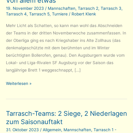
Von allem etwas
19. November 2023
/
Mannschaften
,
Tarrasch 2
,
Tarrasch 3
,
Tarrasch 4
,
Tarrasch 5
,
Turniere
/
Robert Klenk
Mehr Licht als Schatten, so kann man wohl das Abschneiden
der Teams in der dritten Novemberwoche zusammenfassen. In
der Oberliga ging es nach Kriegshaber ins Alte Zollhaus (das
denkmalgeschützte mit dem berühmten und im Winter
berüchtigten Bollerofen, genau). Den Augsburgern wurde vom
Lokal- und Liga-Rivalen SF Augsburg vor der Saison das
langjährige Brett 1 weggeschnappt, […]
Mannschaftsmeisterschaften,
Weiterlesen »
Runde
2:
Von
Tarrasch-Teams: 2 Siege, 2 Niederlagen
allem
zum Saisonauftakt
etwas
31. Oktober 2023
/
Allgemein
,
Mannschaften
,
Tarrasch 1 -