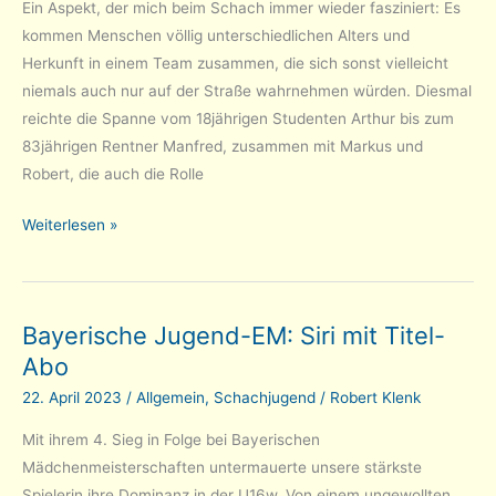
Ein Aspekt, der mich beim Schach immer wieder fasziniert: Es
kommen Menschen völlig unterschiedlichen Alters und
Herkunft in einem Team zusammen, die sich sonst vielleicht
niemals auch nur auf der Straße wahrnehmen würden. Diesmal
reichte die Spanne vom 18jährigen Studenten Arthur bis zum
83jährigen Rentner Manfred, zusammen mit Markus und
Robert, die auch die Rolle
Schnellschach-
Weiterlesen »
Landesliga
Süd:
Buntes
Bayerische Jugend-EM: Siri mit Titel-
Quartett
Abo
in
Ismaning
22. April 2023
/
Allgemein
,
Schachjugend
/
Robert Klenk
Mit ihrem 4. Sieg in Folge bei Bayerischen
Mädchenmeisterschaften untermauerte unsere stärkste
Spielerin ihre Dominanz in der U16w. Von einem ungewollten