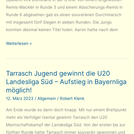
Remis-Wackler in Runde 3 und einem Absicherungs-Remis in
Runde 6 abgesehen gab es einen souveränen Durchmarsch
mit insgesamt fünf Siegen in sieben Runden. Die Jungs
konnten diesmal keinen Titel holen. Aaron hatte nach dem
Bayerische
Weiterlesen »
Jugend-
EM:
Siri
Tarrasch Jugend gewinnt die U20
mit
Landesliga Süd – Aufstieg in Bayernliga
Titel-
Abo
möglich!
12. März 2023
/
Allgemein
/
Robert Klenk
Am Ende wurde es dann doch knapp: Mit nur einem Brettpunkt
mehr als Verfolger Isental gewinnt Tarrasch den U20
Mannschaftskampf der Landesliga Süd. Von der ersten bis zur
fünften Runde hatte Tarrasch immer souverän gewonnen und