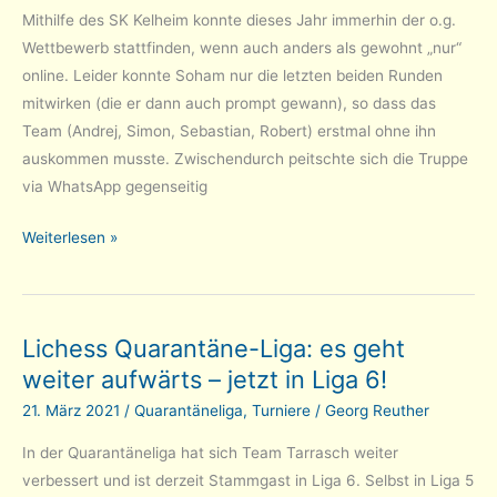
Mithilfe des SK Kelheim konnte dieses Jahr immerhin der o.g.
Wettbewerb stattfinden, wenn auch anders als gewohnt „nur“
online. Leider konnte Soham nur die letzten beiden Runden
mitwirken (die er dann auch prompt gewann), so dass das
Team (Andrej, Simon, Sebastian, Robert) erstmal ohne ihn
auskommen musste. Zwischendurch peitschte sich die Truppe
via WhatsApp gegenseitig
Bayerische
Weiterlesen »
Online-
Mannschaftsblitz-
Meisterschaft:
Lichess Quarantäne-Liga: es geht
Tarrasch
weiter aufwärts – jetzt in Liga 6!
Sechster
21. März 2021
/
Quarantäneliga
,
Turniere
/
Georg Reuther
In der Quarantäneliga hat sich Team Tarrasch weiter
verbessert und ist derzeit Stammgast in Liga 6. Selbst in Liga 5