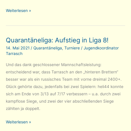
Quarantäneliga:
Weiterlesen »
Erneuter
Aufstieg!
Quarantäneliga: Aufstieg in Liga 8!
14. Mai 2021
/
Quarantäneliga
,
Turniere
/
Jugendkoordinator
Tarrasch
Und das dank geschlossener Mannschaftsleistung:
entscheidend war, dass Tarrasch an den „hinteren Brettern“
besser war als ein russisches Team mit vorne dreimal 2400+.
Glück gehörte dazu, jedenfalls bei zwei Spielern: heli44 konnte
sich am Ende von 3/13 auf 7/17 verbessern – u.a. durch zwei
kampflose Siege, und zwei der vier abschließenden Siege
zählten ja doppelt.
Quarantäneliga:
Weiterlesen »
Aufstieg