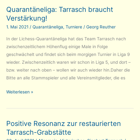
in
Quarantäneliga: Tarrasch braucht
der
Verstärkung!
Quarantäneliga
1. Mai 2021
/
Quarantäneliga
,
Turniere
/
Georg Reuther
In der Lichess-Quarantäneliga hat das Team Tarrasch nach
zwischenzeitlichem Höhenflug einige Male in Folge
geschwächelt und findet sich beim morgigen Turnier in Liga 9
wieder. Zwischenzeitlich waren wir schon in Liga 5, und dort –
bzw. weiter nach oben – wollen wir auch wieder hin.Daher die
Bitte an alle Stammspieler und alle Vereinsmitglieder, die es
Quarantäneliga:
Weiterlesen »
Tarrasch
braucht
Verstärkung!
Positive Resonanz zur restaurierten
Tarrasch-Grabstätte