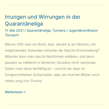
in
Liga
Irrungen und Wirrungen in der
8!
Quarantäneliga
11. Mai 2021
/
Quarantäneliga
,
Turniere
/
Jugendkoordinator
Tarrasch
Warum trifft man am Brett, bzw. derzeit ja am Monitor, mit
wegtickenden Sekunden mitunter die falsche Entscheidung?
Mitunter kann man das im Nachhinein erklären, und dann
passiert es vielleicht in ähnlicher Situation nicht nochmals.
Sofern man denn lernfähig ist – und ich bin zwar im
fortgeschrittenen Schachalter, aber als Internet-Blitzer noch
relativ jung (vor Corona
Irrungen
Weiterlesen »
und
Wirrungen