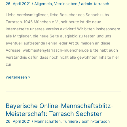
26. April 2021
/
Allgemein
,
Vereinsleben
/
admin-tarrasch
Liebe Vereinsmitglieder, liebe Besucher des Schachklubs
Tarrasch-1945 München e.V., seit heute ist die neue
Internetseite unseres Vereins aktiviert! Wir bitten insbesondere
alle Mitglieder, die neue Seite ausgiebig zu testen und uns
eventuell auftretende Fehler jeder Art zu melden an diese
Adresse: webmaster@tarrasch-muenchen.de Bitte habt auch
Verständnis dafür, dass noch nicht alle gewohnten Inhalte hier
zur
Die
Weiterlesen »
neue
Tarrasch-
Internetseite
Bayerische Online-Mannschaftsblitz-
ist
Meisterschaft: Tarrasch Sechster
aktiviert!
26. April 2021
/
Mannschaften
,
Turniere
/
admin-tarrasch