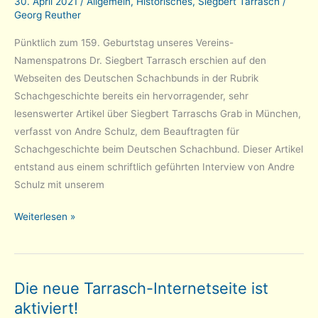
30. April 2021
/
Allgemein
,
Historisches
,
Siegbert Tarrasch
/
Georg Reuther
Pünktlich zum 159. Geburtstag unseres Vereins-
Namenspatrons Dr. Siegbert Tarrasch erschien auf den
Webseiten des Deutschen Schachbunds in der Rubrik
Schachgeschichte bereits ein hervorragender, sehr
lesenswerter Artikel über Siegbert Tarraschs Grab in München,
verfasst von Andre Schulz, dem Beauftragten für
Schachgeschichte beim Deutschen Schachbund. Dieser Artikel
entstand aus einem schriftlich geführten Interview von Andre
Schulz mit unserem
Positive
Weiterlesen »
Resonanz
zur
restaurierten
Die neue Tarrasch-Internetseite ist
Tarrasch-
aktiviert!
Grabstätte