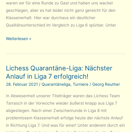
waren wir für eine Runde zu Gast und haben uns wacker
geschlagen, aber es hat leider nicht ganz gereicht für den
Klassenerhalt. Hier war durchaus ein deutlicher
Qualitätsunterschied im Vergleich zu Liga 6 spürbar. Unter
Lichess
Weiterlesen »
Quarantäne-
Liga:
es
Lichess Quarantäne-Liga: Nächster
geht
Anlauf in Liga 7 erfolgreich!
weiter
aufwärts
28. Februar 2021
/
Quarantäneliga
,
Turniere
/
Georg Reuther
–
In Abwesenheit unserer Titelträger waren das Lichess Team
jetzt
Tarrasch in der Vorwoche wieder äußerst knapp aus Liga 7
in
abgestiegen. Nach einer Zwischenrunde in Liga 8 mit
Liga
problemlosem Klassenerhalt erfolge heute der nächste Anlauf
6!
in Richtung Liga 7. Und was für einer! Unter anderem durch ein