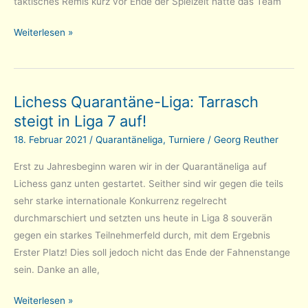
taktisches Remis kurz vor Ende der Spielzeit hatte das Team
Lichess
Weiterlesen »
Quarantäne-
Liga:
Nächster
Lichess Quarantäne-Liga: Tarrasch
Anlauf
steigt in Liga 7 auf!
in
Liga
18. Februar 2021
/
Quarantäneliga
,
Turniere
/
Georg Reuther
7
Erst zu Jahresbeginn waren wir in der Quarantäneliga auf
erfolgreich!
Lichess ganz unten gestartet. Seither sind wir gegen die teils
sehr starke internationale Konkurrenz regelrecht
durchmarschiert und setzten uns heute in Liga 8 souverän
gegen ein starkes Teilnehmerfeld durch, mit dem Ergebnis
Erster Platz! Dies soll jedoch nicht das Ende der Fahnenstange
sein. Danke an alle,
Lichess
Weiterlesen »