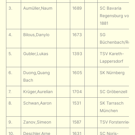
3.
Aumüller,Naum
1689
SC Bavaria
Regensburg von
1881
4.
Bilous,Danylo
1673
SG
Büchenbach/Roth
5.
Gubler,Lukas
1393
TSV Kareth-
Lappersdorf
6.
Duong,Quang
1605
SK Nürnberg
Bach
7.
Krüger,Aurelian
1704
SC Gröbenzell
8.
Schwan,Aaron
1531
SK Tarrasch
München
9.
Zanov,Simeon
1587
TSV Forstenried
10.
Deschler,Arne
1631
SC Noris-