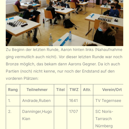
Zu Beginn der letzten Runde, Aaron hinten links (Nahaufnahme
ging vermutlich auch nicht). Vor dieser letzten Runde war noch
Bronze möglich, das bekam dann Aarons Gegner. Da ich auch
Partien (noch) nicht kenne, nur noch der Endstand auf den
vorderen Plätzen:
Rang
Teilnehmer
Titel
TWZ
Attr.
Verein/Ort
1.
Andrade,Ruben
1641
TV Tegernsee
2.
Danninger,Hugo
1707
SC Noris-
Kian
Tarrasch
Nürnberg