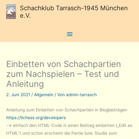
Schachklub Tarrasch-1945 München
e.V.
Hauptmenü
Einbetten von Schachpartien
zum Nachspielen – Test und
Anleitung
2. Juni 2021
/
Allgemein
/ Von
admin-tarrasch
Anleitung zum Einbetten von Schachpartien in Blogbeiträgen
https://lichess.org/developers
–> einfach den HTML-Code in einen Beitrag einbetten („Edit as
HTML“) und schon erscheint die Partie bzw. Studie zum