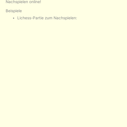
Nachspielen online!
Beispiele
Lichess-Partie zum Nachspielen: