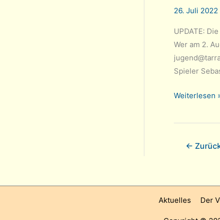
26. Juli 2022
UPDATE: Die 
Wer am 2. Au
jugend@tarra
Spieler Seba
Online-
Weiterlesen 
Training
am
03.08.
←
Zurüc
mit
Sebastian
Bolduan
Aktuelles
Der V