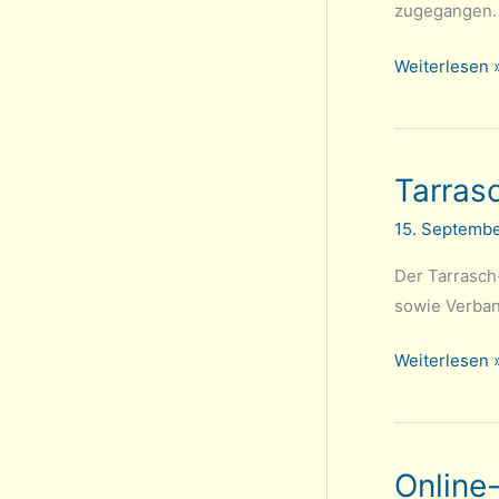
zugegangen. 
Einladung
Weiterlesen 
zur
Mitgliederv
/
Tarras
Jahreshaupt
2022
15. Septemb
Der Tarrasch
sowie Verban
Tarrasch-
Weiterlesen 
Terminkalen
2022/23
Online