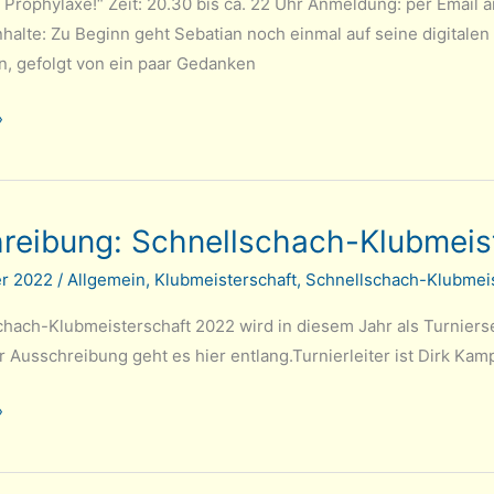
 Prophylaxe!“ Zeit: 20.30 bis ca. 22 Uhr Anmeldung: per Email 
nhalte: Zu Beginn geht Sebatian noch einmal auf seine digitale
n, gefolgt von ein paar Gedanken
»
reibung: Schnellschach-Klubmeis
er 2022
/
Allgemein
,
Klubmeisterschaft
,
Schnellschach-Klubmeis
chach-Klubmeisterschaft 2022 wird in diesem Jahr als Turniers
r Ausschreibung geht es hier entlang.Turnierleiter ist Dirk Kam
g:
»
h-
chaft