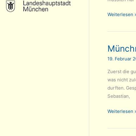
Tarrasch
Weiterlesen 
Jugend
gewinnt
die
Münchn
U20
Landesliga
19. Februar 
Süd
–
Zuerst die g
Aufstieg
was nicht zu
in
durften. Ges
Bayernliga
Sebastian,
möglich!
Münchner
Weiterlesen 
Blitz-
MM:
Hartes