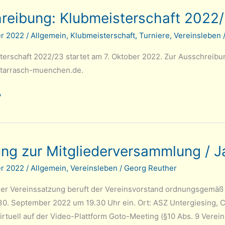
reibung: Klubmeisterschaft 2022
er 2022
/
Allgemein
,
Klubmeisterschaft
,
Turniere
,
Vereinsleben
erschaft 2022/23 startet am 7. Oktober 2022. Zur Ausschreibung 
t)tarrasch-muenchen.de.
g:
»
chaft
ung zur Mitgliederversammlung /
er 2022
/
Allgemein
,
Vereinsleben
/
Georg Reuther
er Vereinssatzung beruft der Vereinsvorstand ordnungsgemäß
 30. September 2022 um 19.30 Uhr ein. Ort: ASZ Untergiesing, 
virtuell auf der Video-Plattform Goto-Meeting (§10 Abs. 9 Verein