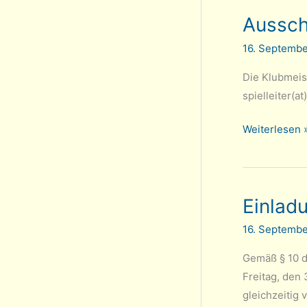
2022/23
Aussch
16. Septemb
Die Klubmeist
spielleiter(a
Ausschreibun
Weiterlesen 
Klubmeisters
2022/23
Einlad
16. Septemb
Gemäß § 10 d
Freitag, den
gleichzeitig 