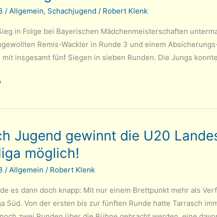
23
/
Allgemein
,
Schachjugend
/
Robert Klenk
 Sieg in Folge bei Bayerischen Mädchenmeisterschaften unterma
gewollten Remis-Wackler in Runde 3 und einem Absicherungs
mit insgesamt fünf Siegen in sieben Runden. Die Jungs konnten
»
ch Jugend gewinnt die U20 Landesl
liga möglich!
23
/
Allgemein
/
Robert Klenk
e es dann doch knapp: Mit nur einem Brettpunkt mehr als Ver
ga Süd. Von der ersten bis zur fünften Runde hatte Tarrasch im
noch zwei Runden über die Bühne gebracht werden, eine davon