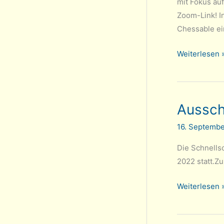
mit Fokus auf
Zoom-Link! I
Chessable ei
Mi
Weiterlesen 
14.12.:
Online-
Training
Aussch
mit
Sebastian
16. Septemb
Bolduan
Die Schnells
2022 statt.Zu
Ausschreibun
Weiterlesen 
Schnellschac
Klubmeisters