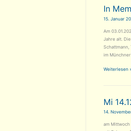
In Mem
Brot
am
15. Januar 2
Faschingsso
Am 03.01.202
Jahre alt. Di
Schattmann, 
im Münchner
In
Weiterlesen 
Memoriam
Elmo
Cabrera
Mi 14.1
14. Novembe
am Mittwoch 