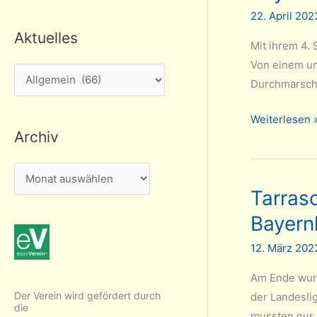
22. April 20
Aktuelles
Mit ihrem 4.
Von einem un
A
Durchmarsch 
k
t
Bayerische
Weiterlesen 
Archiv
u
Jugend-
EM:
e
A
Siri
l
Tarras
r
mit
l
Titel-
c
Bayern
e
Abo
h
s
12. März 20
i
Am Ende wurd
v
Der Verein wird gefördert durch
der Landesli
die
mussten nur 