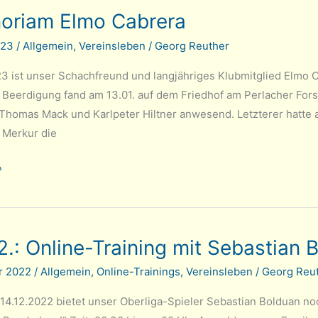
oriam Elmo Cabrera
023
/
Allgemein
,
Vereinsleben
/
Georg Reuther
nntag
3 ist unser Schachfreund und langjähriges Klubmitglied Elmo C
e Beerdigung fand am 13.01. auf dem Friedhof am Perlacher Fors
Thomas Mack und Karlpeter Hiltner anwesend. Letzterer hatte am
 Merkur die
»
2.: Online-Training mit Sebastian 
r 2022
/
Allgemein
,
Online-Trainings
,
Vereinsleben
/
Georg Reu
14.12.2022 bietet unser Oberliga-Spieler Sebastian Bolduan no