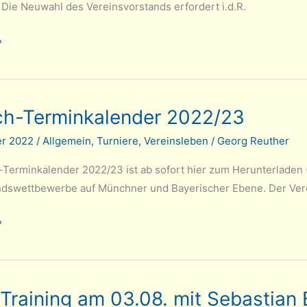
Die Neuwahl des Vereinsvorstands erfordert i.d.R.
»
ersammlung
ch-Terminkalender 2022/23
versammlung
er 2022
/
Allgemein
,
Turniere
,
Vereinsleben
/
Georg Reuther
-Terminkalender 2022/23 ist ab sofort hier zum Herunterladen (
dswettbewerbe auf Münchner und Bayerischer Ebene. Der Verein
»
der
-Training am 03.08. mit Sebastian