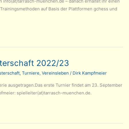
an info(at)tarrasch-muenchen.de – danach erhaltet ihr einen
n Trainingsmethoden auf Basis der Plattformen gchess und
terschaft 2022/23
terschaft
,
Turniere
,
Vereinsleben
/
Dirk Kampfmeier
erie ausgetragen.Das erste Turnier findet am 23. September
pfmeier: spielleiter(at)tarrasch-muenchen.de.