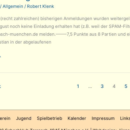
/
Allgemein
/
Robert Klenk
(recht zahlreichen) bisherigen Anmeldungen wurden weitergele
gust noch keine Einladung erhalten hat (z.B. weil der SPAM-Fil
sch-muenchen.de melden.——–7,5 Punkte aus 8 Partien und ein
stian in der abgelaufenen
»
k
1
…
3
4
5
erein
Jugend
Spielbetrieb
Kalender
Impressum
Link