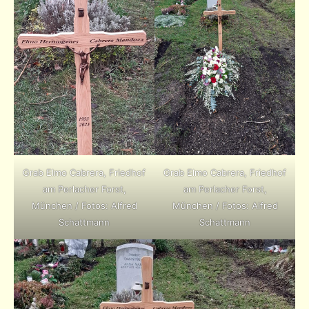
Grab Elmo Cabrera, Friedhof
Grab Elmo Cabrera, Friedhof
am Perlacher Forst,
am Perlacher Forst,
München / Fotos: Alfred
München / Fotos: Alfred
Schattmann
Schattmann