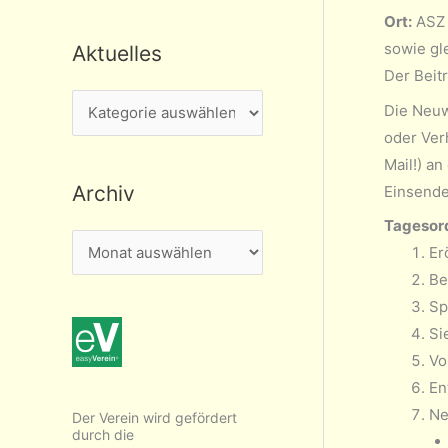
Ort:
ASZ 
sowie gl
Aktuelles
Der Beitr
A
Die Neuw
k
oder Ver
t
Mail!) a
Archiv
Einsende-
u
e
Tagesor
A
Er
l
r
Be
l
c
Sp
e
h
Si
s
Vo
i
En
v
Ne
Der Verein wird gefördert
durch die