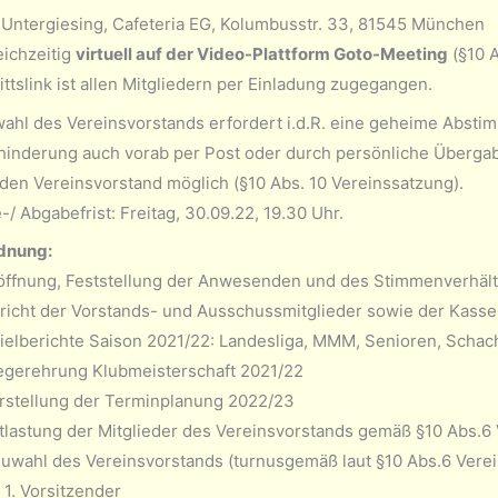
Untergiesing, Cafeteria EG, Kolumbusstr. 33, 81545 München
eichzeitig
virtuell auf der Video-Plattform Goto-Meeting
(§10 A
ittslink ist allen Mitgliedern per Einladung zugegangen.
ahl des Vereinsvorstands erfordert i.d.R. eine geheime Abstim
hinderung auch vorab per Post oder durch persönliche Übergab
n den Vereinsvorstand möglich (§10 Abs. 10 Vereinssatzung).
/ Abgabefrist: Freitag, 30.09.22, 19.30 Uhr.
dnung:
öffnung, Feststellung der Anwesenden und des Stimmenverhäl
richt der Vorstands- und Ausschussmitglieder sowie der Kasse
ielberichte Saison 2021/22: Landesliga, MMM, Senioren, Scha
egerehrung Klubmeisterschaft 2021/22
rstellung der Terminplanung 2022/23
tlastung der Mitglieder des Vereinsvorstands gemäß §10 Abs.6
uwahl des Vereinsvorstands (turnusgemäß laut §10 Abs.6 Verei
1. Vorsitzender