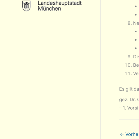
Ne
Di
Be
Ve
Es gilt 
gez. Dr
– 1. Vor
←
Vorher