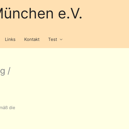
ünchen e.V.
Links
Kontakt
Test
g /
mäß die