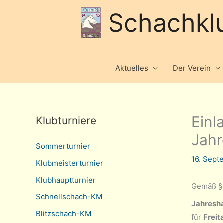
Schachkl
Aktuelles
Der Verein
Einl
Klubturniere
Jah
Sommerturnier
16. Sep
Klubmeisterturnier
Klubhauptturnier
Gemäß § 
Schnellschach-KM
Jahresh
Blitzschach-KM
für
Freit