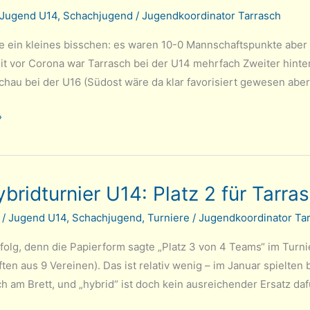
Jugend U14
,
Schachjugend
/
Jugendkoordinator Tarrasch
be ein kleines bisschen: es waren 10-0 Mannschaftspunkte aber 
t vor Corona war Tarrasch bei der U14 mehrfach Zweiter hinter
achau bei der U16 (Südost wäre da klar favorisiert gewesen aber t
»
ridturnier U14: Platz 2 für Tarra
meister
1
/
Jugend U14
,
Schachjugend
,
Turniere
/
Jugendkoordinator Ta
Erfolg, denn die Papierform sagte „Platz 3 von 4 Teams“ im T
en aus 9 Vereinen). Das ist relativ wenig – im Januar spielten
 am Brett, und „hybrid“ ist doch kein ausreichender Ersatz daf