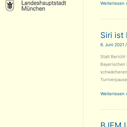
DSJ-
Weiterlesen 
Hybridturnier
U14:
Platz
Siri is
2
für
6. Juni 2021
Tarrasch
Statt Bericht
Bayerischen 
schwächeren 
Turnierpause
Siri
Weiterlesen 
ist
bayerische
Meisterin
BJEM U
U14w