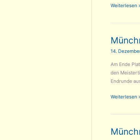
Deutsche
Weiterlesen 
Mädchenmann
U14
in
Münchn
Neumünster
14. Dezembe
Am Ende Platz
den Meistert
Endrunde aus
Münchner
Weiterlesen 
Mannschaftsm
U14
Münchn