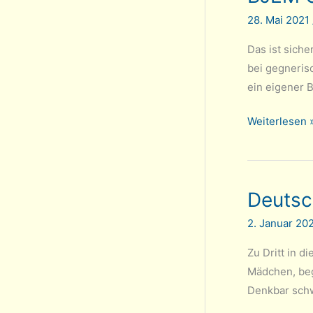
28. Mai 2021
Das ist siche
bei gegneris
ein eigener 
BJEM
Weiterlesen 
U14:
Platz
8
Deutsc
für
Aaron
2. Januar 20
Schwan
(Updates
Zu Dritt in d
6-
Mädchen, begl
6-
Denkbar schw
2021)