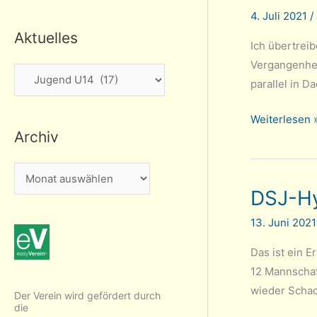
4. Juli 2021
/
Aktuelles
Ich übertrei
Vergangenhei
A
parallel in D
k
t
Tarrasch
Weiterlesen 
Archiv
u
zu
100%
e
A
Münchner
l
DSJ-Hyb
r
Mannschafts
l
U14
c
e
13. Juni 202
h
s
Das ist ein 
i
12 Mannschaft
v
wieder Schach
Der Verein wird gefördert durch
die