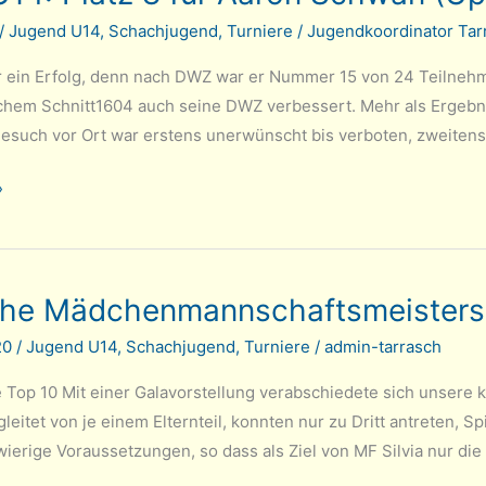
/
Jugend U14
,
Schachjugend
,
Turniere
/
Jugendkoordinator Tar
r ein Erfolg, denn nach DWZ war er Nummer 15 von 24 Teilnehmer
chem Schnitt1604 auch seine DWZ verbessert. Mehr als Ergebnis
Besuch vor Ort war erstens unerwünscht bis verboten, zweitens
»
he Mädchenmannschaftsmeistersc
20
/
Jugend U14
,
Schachjugend
,
Turniere
/
admin-tarrasch
ie Top 10 Mit einer Galavorstellung verabschiedete sich unsere
eitet von je einem Elternteil, konnten nur zu Dritt antreten, 
ierige Voraussetzungen, so dass als Ziel von MF Silvia nur di