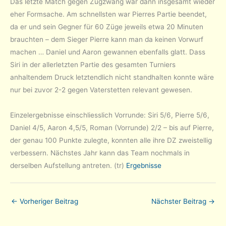
Das letzte Match gegen Zugzwang war dann insgesamt wieder
eher Formsache. Am schnellsten war Pierres Partie beendet,
da er und sein Gegner für 60 Züge jeweils etwa 20 Minuten
brauchten – dem Sieger Pierre kann man da keinen Vorwurf
machen … Daniel und Aaron gewannen ebenfalls glatt. Dass
Siri in der allerletzten Partie des gesamten Turniers
anhaltendem Druck letztendlich nicht standhalten konnte wäre
nur bei zuvor 2-2 gegen Vaterstetten relevant gewesen.
Einzelergebnisse einschliesslich Vorrunde: Siri 5/6, Pierre 5/6,
Daniel 4/5, Aaron 4,5/5, Roman (Vorrunde) 2/2 – bis auf Pierre,
der genau 100 Punkte zulegte, konnten alle ihre DZ zweistellig
verbessern. Nächstes Jahr kann das Team nochmals in
derselben Aufstellung antreten. (tr)
Ergebnisse
←
Vorheriger Beitrag
Nächster Beitrag
→