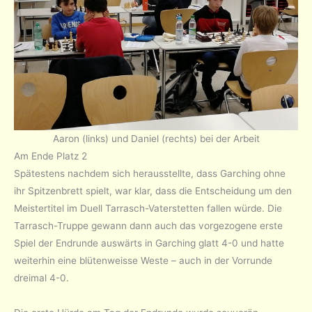
Aaron (links) und Daniel (rechts) bei der Arbeit
Am Ende Platz 2
Spätestens nachdem sich herausstellte, dass Garching ohne
ihr Spitzenbrett spielt, war klar, dass die Entscheidung um den
Meistertitel im Duell Tarrasch-Vaterstetten fallen würde. Die
Tarrasch-Truppe gewann dann auch das vorgezogene erste
Spiel der Endrunde auswärts in Garching glatt 4-0 und hatte
weiterhin eine blütenweisse Weste – auch in der Vorrunde
dreimal 4-0.