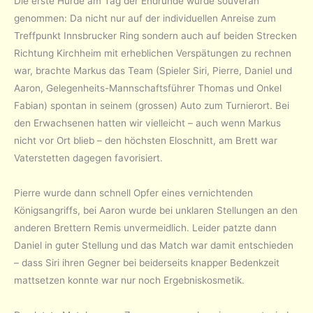
Die erste Hürde am Tag der Endrunde wurde souverän
genommen: Da nicht nur auf der individuellen Anreise zum
Treffpunkt Innsbrucker Ring sondern auch auf beiden Strecken
Richtung Kirchheim mit erheblichen Verspätungen zu rechnen
war, brachte Markus das Team (Spieler Siri, Pierre, Daniel und
Aaron, Gelegenheits-Mannschaftsführer Thomas und Onkel
Fabian) spontan in seinem (grossen) Auto zum Turnierort. Bei
den Erwachsenen hatten wir vielleicht – auch wenn Markus
nicht vor Ort blieb – den höchsten Eloschnitt, am Brett war
Vaterstetten dagegen favorisiert.
Pierre wurde dann schnell Opfer eines vernichtenden
Königsangriffs, bei Aaron wurde bei unklaren Stellungen an den
anderen Brettern Remis unvermeidlich. Leider patzte dann
Daniel in guter Stellung und das Match war damit entschieden
– dass Siri ihren Gegner bei beiderseits knapper Bedenkzeit
mattsetzen konnte war nur noch Ergebniskosmetik.