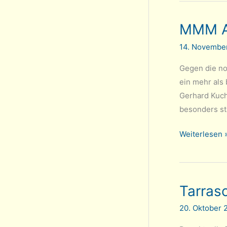
verschoben
MMM A-
auf
24.06.2022
14. Novembe
Gegen die no
ein mehr als
Gerhard Kuch
besonders st
MMM
Weiterlesen 
A-
Klasse:
Tarrasch
Tarras
3
spielt
20. Oktober 
4:4