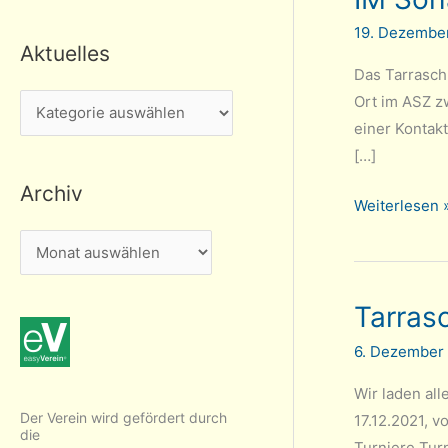
19. Dezembe
Aktuelles
Das Tarrasch
Ort im ASZ z
A
einer Kontak
k
[…]
t
Archiv
u
IM
Weiterlesen 
e
Soham
A
l
Das
r
l
gewinnt
c
Tarras
Tarrasch-
e
h
Weihnachtstu
s
6. Dezember
i
2021
v
Wir laden al
Der Verein wird gefördert durch
17.12.2021, 
die
Turniere Tur