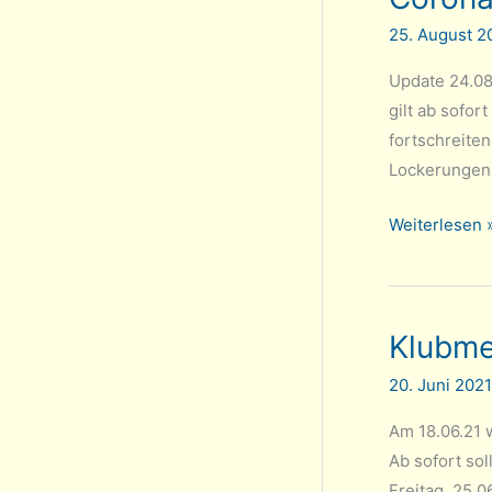
2021/22
25. August 
Update 24.08
gilt ab sofo
fortschreite
Lockerungen 
Corona-
Weiterlesen 
Hygienekonz
aktualisiert
–
Klubme
Update:
3G-
20. Juni 202
Regel
Am 18.06.21 
Ab sofort so
Freitag, 25.0