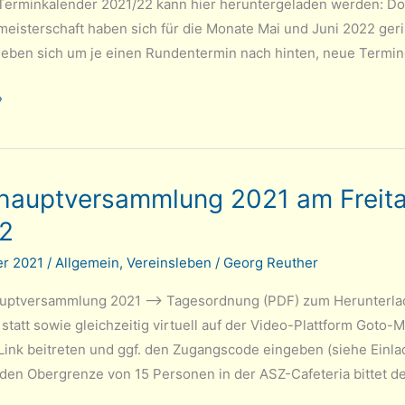
en
 Terminkalender 2021/22 kann hier heruntergeladen werden: D
eisterschaft haben sich für die Monate Mai und Juni 2022 ger
ben sich um je einen Rundentermin nach hinten, neue Termine
»
der
hauptversammlung 2021 am Freitag
2
er 2021
/
Allgemein
,
Vereinsleben
/
Georg Reuther
uptversammlung 2021 –> Tagesordnung (PDF) zum Herunterladen
statt sowie gleichzeitig virtuell auf der Video-Plattform Goto
Link beitreten und ggf. den Zugangscode eingeben (siehe Einlad
den Obergrenze von 15 Personen in der ASZ-Cafeteria bittet der