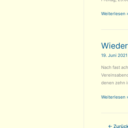
Klubmeisters
Weiterlesen 
2020/21
–
Fortsetzung
Wieder
19. Juni 202
Nach fast ac
Vereinsabend
denen zehn i
Wiedereröff
Weiterlesen 
Spiellokal
und
Fortsetzung
←
Zurüc
Klubmeisters