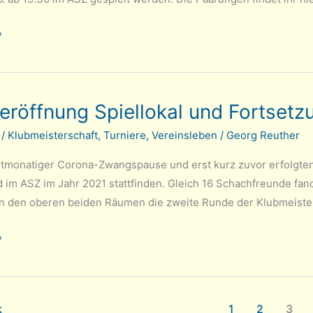
chaft
»
eröffnung Spiellokal und Fortsetz
1
/
Klubmeisterschaft
,
Turniere
,
Vereinsleben
/
Georg Reuther
htmonatiger Corona-Zwangspause und erst kurz zuvor erfolgten
 im ASZ im Jahr 2021 stattfinden. Gleich 16 Schachfreunde fand
n den oberen beiden Räumen die zweite Runde der Klubmeisters
nung
»
k
1
2
3
chaft