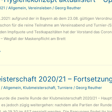
2021
/
Allgemein
,
Vereinsleben
/
Georg Reuther
.2021: aufgrund der in Bayern ab dem 23.08. gültigen Verordn
rt schon für die reine Teilnahme am Vereinsabend und Turnier-/
nden Impfquote und Testkapazitäten hat der Vorstand das Coron
– Wegfall der Maskenpflicht am Brett
»
ept
isterschaft 2020/21 – Fortsetzun
1
/
Allgemein
,
Klubmeisterschaft
,
Turniere
/
Georg Reuther
wurde die zweite Runde der Klubmeisterschaft 2020/21 – Hauptt
ll es jedoch zügig weitergehen: nachdem alle Partien der Runde
6. ab 19.30 im ASZ gespielt werden. Die Paarungen findet ihr hi