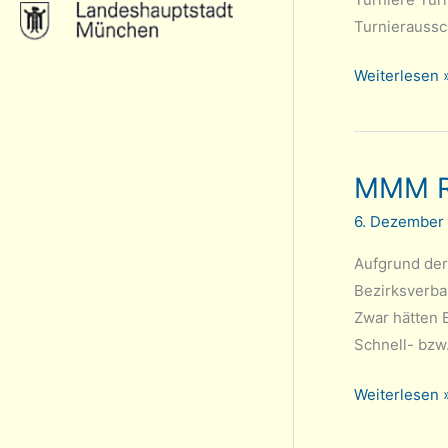
Turnieraussc
Tarrasch-
Weiterlesen 
Online-
Weihnachtstu
2022
MMM Ru
6. Dezember
Aufgrund der
Bezirksverba
Zwar hätten 
Schnell- bzw
MMM
Weiterlesen 
Runde
2: