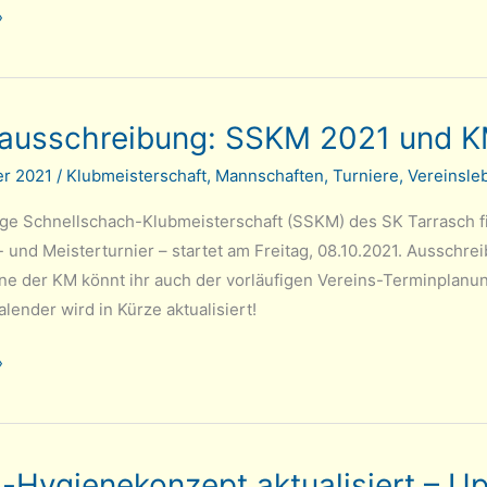
versammlung
»
rausschreibung: SSKM 2021 und 
er 2021
/
Klubmeisterschaft
,
Mannschaften
,
Turniere
,
Vereinsle
ng
ige Schnellschach-Klubmeisterschaft (SSKM) des SK Tarrasch fin
- und Meisterturnier – startet am Freitag, 08.10.2021. Aussch
e der KM könnt ihr auch der vorläufigen Vereins-Terminplanu
lender wird in Kürze aktualisiert!
hreibung:
»
-Hygienekonzept aktualisiert – U