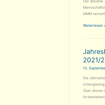
unentschied
Der aktuelle
in
Mannschaftsm
Forstenried
MMM verschie
Tarrasch-
Weiterlesen 
Terminkalen
2021/22
Jahres
2021/2
13. Septemb
Die Jahresha
Untergiesing 
Über diesen 
fortbestehen