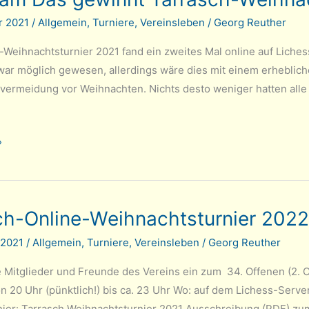
r 2021
/
Allgemein
,
Turniere
,
Vereinsleben
/
Georg Reuther
-Weihnachtsturnier 2021 fand ein zweites Mal online auf Liches
war möglich gewesen, allerdings wäre dies mit einem erhebli
tvermeidung vor Weihnachten. Nichts desto weniger hatten alle
»
ch-Online-Weihnachtsturnier 2022
rnier
 2021
/
Allgemein
,
Turniere
,
Vereinsleben
/
Georg Reuther
le Mitglieder und Freunde des Vereins ein zum 34. Offenen (2. 
von 20 Uhr (pünktlich!) bis ca. 23 Uhr Wo: auf dem Lichess-Se
nier: Tarrasch Weihnachtsturnier 2021 Ausschreibung (PDF) zu