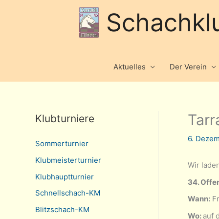
Schachkl
Aktuelles
Der Verein
Tarr
Klubturniere
6. Deze
Sommerturnier
Klubmeisterturnier
Wir lade
Klubhauptturnier
34. Offe
Schnellschach-KM
Wann:
Fr
Blitzschach-KM
Wo:
auf 