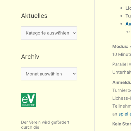
Li
Aktuelles
Tu
Au
A
bz
k
Modus:
7
t
10 Minut
Archiv
u
Parallel 
e
A
Unterhal
l
r
Anmeldu
l
c
Turnierb
e
h
Lichess-
s
Teilnehm
i
an
spiel
v
Der Verein wird gefördert
Kein Sta
durch die