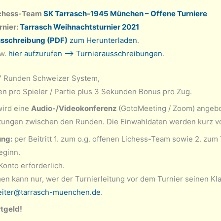
chess-Team
SK Tarrasch-1945 München – Offene Turniere
rnier:
Tarrasch Weihnachtsturnier 2021
sschreibung (PDF)
zum Herunterladen
.
w.
hier aufzurufen –> Turnierausschreibungen
.
 Runden Schweizer System,
en pro Spieler / Partie plus 3 Sekunden Bonus pro Zug.
wird eine
Audio-/Videokonferenz
(GotoMeeting / Zoom) angeb
tungen zwischen den Runden. Die Einwahldaten werden kurz v
ng:
per Beitritt 1. zum o.g. offenen Lichess-Team sowie 2. zum 
eginn.
Konto erforderlich.
en kann nur, wer der Turnierleitung vor dem Turnier seinen K
leiter@tarrasch-muenchen.de
.
rtgeld!