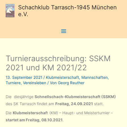
Schachklub Tarrasch-1945 München
e.V.
Hauptmenü
Turnierausschreibung: SSKM
2021 und KM 2021/22
13. September 2021
/
Klubmeisterschaft
,
Mannschaften
,
Turniere
,
Vereinsleben
/ Von
Georg Reuther
Die diesjährige
Schnellschach-Klubmeisterschaft (SSKM)
des SK Tarrasch findet am
Freitag, 24.09.2021
statt.
Die
Klubmeisterschaf
t (KM) – Haupt- und Meisterturnier –
startet am Freitag, 08.10.2021
.