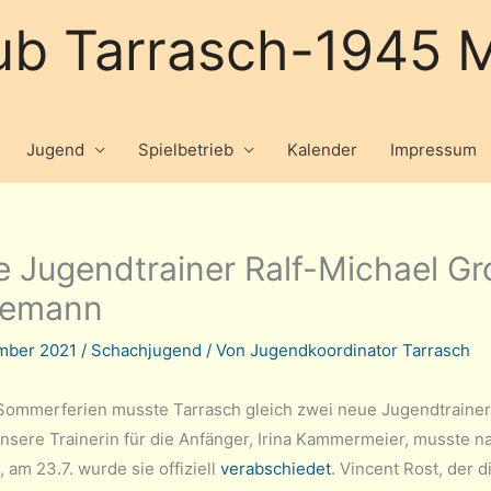
ub Tarrasch-1945 M
Jugend
Spielbetrieb
Kalender
Impressum
 Jugendtrainer Ralf-Michael G
demann
ember 2021
/
Schachjugend
/ Von
Jugendkoordinator Tarrasch
Sommerferien musste Tarrasch gleich zwei neue Jugendtrainer
Unsere Trainerin für die Anfänger, Irina Kammermeier, musste 
 am 23.7. wurde sie offiziell
verabschiedet
. Vincent Rost, der d