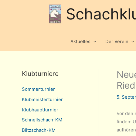
Schachkl
Aktuelles
Der Verein
Neue
Klubturniere
Rie
Sommerturnier
5. Sept
Klubmeisterturnier
Klubhauptturnier
Vor den 
Schnellschach-KM
finden: 
aufhören,
Blitzschach-KM