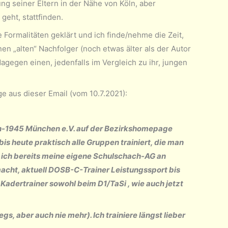
ung seiner Eltern in der Nähe von Köln, aber
geht, stattfinden.
e Formalitäten geklärt und ich finde/nehme die Zeit,
en „alten“ Nachfolger (noch etwas älter als der Autor
 dagegen einen, jedenfalls im Vergleich zu ihr, jungen
e aus dieser Email (vom 10.7.2021):
ch-1945 München e.V. auf der Bezirkshomepage
is heute praktisch alle Gruppen trainiert, die man
tte ich bereits meine eigene Schulschach-AG an
cht, aktuell DOSB-C-Trainer Leistungssport bis
 Kadertrainer sowohl beim D1/TaSi , wie auch jetzt
, aber auch nie mehr). Ich trainiere längst lieber