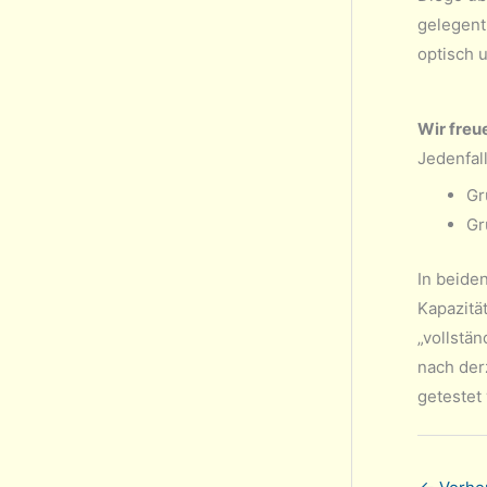
gelegent
optisch 
Wir freu
Jedenfall
Gr
Gr
In beide
Kapazitä
„vollstän
nach derz
getestet