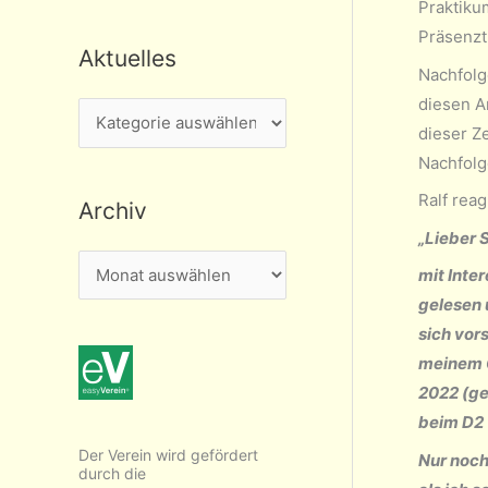
Praktiku
Präsenztr
Aktuelles
Nachfolge
diesen A
A
dieser Ze
k
Nachfolg
t
Ralf rea
Archiv
u
„Lieber 
e
A
mit Inte
l
r
gelesen 
l
c
sich vor
e
h
meinem G
s
2022 (ge
i
beim D2 
v
Der Verein wird gefördert
Nur noch
durch die