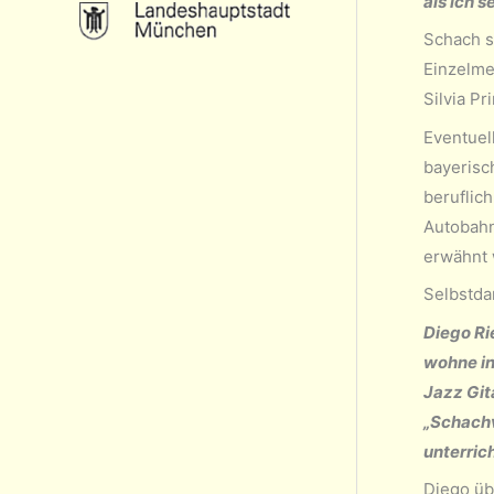
als ich s
Schach s
Einzelme
Silvia P
Eventuel
bayerisc
beruflic
Autobahn 
erwähnt 
Selbstda
Diego Ri
wohne in
Jazz Git
„Schachv
unterric
Diego übe