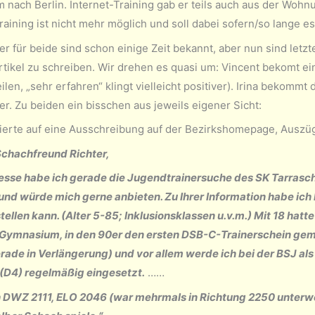
m nach Berlin. Internet-Training gab er teils auch aus der Wohn
aining ist nicht mehr möglich und soll dabei sofern/so lange es 
r für beide sind schon einige Zeit bekannt, aber nun sind letzt
rtikel zu schreiben. Wir drehen es quasi um: Vincent bekomt ein
ilen, „sehr erfahren“ klingt vielleicht positiver). Irina bekommt
er. Zu beiden ein bisschen aus jeweils eigener Sicht:
gierte auf eine Ausschreibung auf der Bezirkshomepage, Auszüg
Schachfreund Richter,
resse habe ich gerade die Jugendtrainersuche des SK Tarras
und würde mich gerne anbieten. Zu Ihrer Information habe ich b
stellen kann. (Alter 5-85; Inklusionsklassen u.v.m.) Mit 18 ha
ymnasium, in den 90er den ersten DSB-C-Trainerschein gema
rade in Verlängerung) und vor allem werde ich bei der BSJ als
(D4) regelmäßig eingesetzt.
……
 DWZ 2111, ELO 2046 (war mehrmals in Richtung 2250 unterwegs