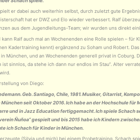
elber Schach spiele.“
pielt er dabei auch weiterhin selbst, durch zuletzt gute Erge
isterschaft hat er DWZ und Elo wieder verbessert. Ralf überzeu
rinzen aus dem Jugendleitungs-Team; wir wurden uns direkt eini
l kann Ralf auch mal an Wochenenden eine Rolle spielen – für Kl
hen Kadertraining kennt) ergänzend zu Soham und Robert. Das 
h in München, und an Wochenenden generell privat in Coburg. Dab
ist sinnlos, da stehe ich dann nur endlos im Stau“. Alter verrat
wird.
rstellung von Diego:
edemann. Geb. Santiago, Chile, 1981. Musiker, Gitarrist, Kompon
 München seit Oktober 2016. Ich habe an der Hochschule für
arre und in Jazz Education fertiggemacht. Ich spiele Schach sei
erein Ñuñoa“ gespielt und bis 2015 habe ich Kindern zwischen
hte ich Schach für Kinder in München.
rzeugte (Silvia und mich) bei einem Probetraining. Schach spiel