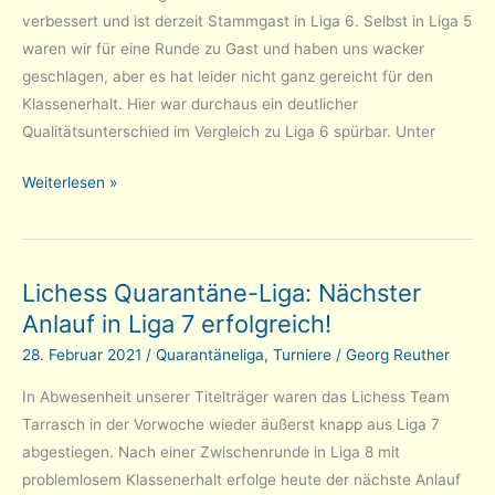
verbessert und ist derzeit Stammgast in Liga 6. Selbst in Liga 5
waren wir für eine Runde zu Gast und haben uns wacker
geschlagen, aber es hat leider nicht ganz gereicht für den
Klassenerhalt. Hier war durchaus ein deutlicher
Qualitätsunterschied im Vergleich zu Liga 6 spürbar. Unter
Lichess
Weiterlesen »
Quarantäne-
Liga:
es
Lichess Quarantäne-Liga: Nächster
geht
Anlauf in Liga 7 erfolgreich!
weiter
aufwärts
28. Februar 2021
/
Quarantäneliga
,
Turniere
/
Georg Reuther
–
In Abwesenheit unserer Titelträger waren das Lichess Team
jetzt
Tarrasch in der Vorwoche wieder äußerst knapp aus Liga 7
in
abgestiegen. Nach einer Zwischenrunde in Liga 8 mit
Liga
problemlosem Klassenerhalt erfolge heute der nächste Anlauf
6!