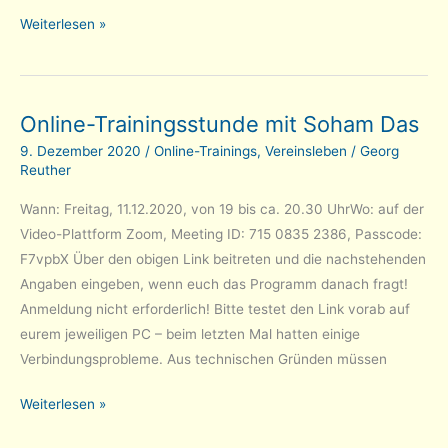
Lichess
Weiterlesen »
Quarantäne-
Liga:
Tarrasch
Online-Trainingsstunde mit Soham Das
steigt
in
9. Dezember 2020
/
Online-Trainings
,
Vereinsleben
/
Georg
Reuther
Liga
7
Wann: Freitag, 11.12.2020, von 19 bis ca. 20.30 UhrWo: auf der
auf!
Video-Plattform Zoom, Meeting ID: 715 0835 2386, Passcode:
F7vpbX Über den obigen Link beitreten und die nachstehenden
Angaben eingeben, wenn euch das Programm danach fragt!
Anmeldung nicht erforderlich! Bitte testet den Link vorab auf
eurem jeweiligen PC – beim letzten Mal hatten einige
Verbindungsprobleme. Aus technischen Gründen müssen
Online-
Weiterlesen »
Trainingsstunde