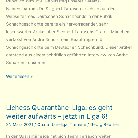
Pünktlich zum 159. Geburtstag unseres Vereins-
Namenspatrons Dr. Siegbert Tarrasch erschien auf den
Webseiten des Deutschen Schachbunds in der Rubrik
Schachgeschichte bereits ein hervorragender, sehr
lesenswerter Artikel über Siegbert Tarraschs Grab in München,
verfasst von Andre Schulz, dem Beauftragten für
Schachgeschichte beim Deutschen Schachbund. Dieser Artikel
entstand aus einem schriftlich geführten Interview von Andre
Schulz mit unserem
Positive
Weiterlesen »
Resonanz
zur
restaurierten
Lichess Quarantäne-Liga: es geht
Tarrasch-
weiter aufwärts – jetzt in Liga 6!
Grabstätte
21. März 2021
/
Quarantäneliga
,
Turniere
/
Georg Reuther
In der Quarantäneliga hat sich Team Tarrasch weiter