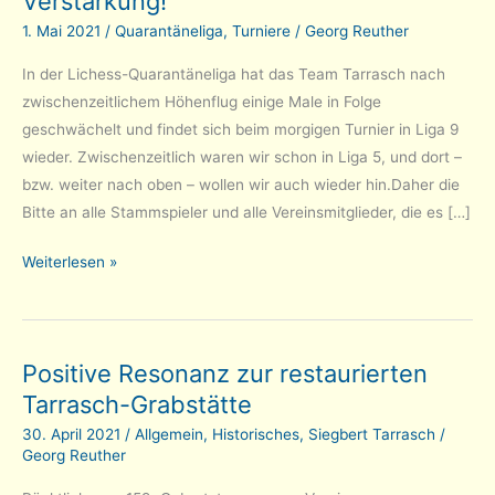
Verstärkung!
1. Mai 2021
/
Quarantäneliga
,
Turniere
/
Georg Reuther
In der Lichess-Quarantäneliga hat das Team Tarrasch nach
zwischenzeitlichem Höhenflug einige Male in Folge
geschwächelt und findet sich beim morgigen Turnier in Liga 9
wieder. Zwischenzeitlich waren wir schon in Liga 5, und dort –
bzw. weiter nach oben – wollen wir auch wieder hin.Daher die
Bitte an alle Stammspieler und alle Vereinsmitglieder, die es […]
Quarantäneliga:
Weiterlesen »
Tarrasch
braucht
Verstärkung!
Positive Resonanz zur restaurierten
Tarrasch-Grabstätte
30. April 2021
/
Allgemein
,
Historisches
,
Siegbert Tarrasch
/
Georg Reuther