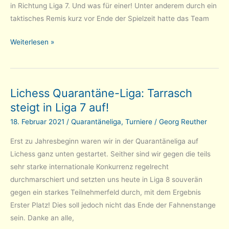
in Richtung Liga 7. Und was für einer! Unter anderem durch ein
taktisches Remis kurz vor Ende der Spielzeit hatte das Team
Lichess
Weiterlesen »
Quarantäne-
Liga:
Nächster
Lichess Quarantäne-Liga: Tarrasch
Anlauf
steigt in Liga 7 auf!
in
Liga
18. Februar 2021
/
Quarantäneliga
,
Turniere
/
Georg Reuther
7
Erst zu Jahresbeginn waren wir in der Quarantäneliga auf
erfolgreich!
Lichess ganz unten gestartet. Seither sind wir gegen die teils
sehr starke internationale Konkurrenz regelrecht
durchmarschiert und setzten uns heute in Liga 8 souverän
gegen ein starkes Teilnehmerfeld durch, mit dem Ergebnis
Erster Platz! Dies soll jedoch nicht das Ende der Fahnenstange
sein. Danke an alle,