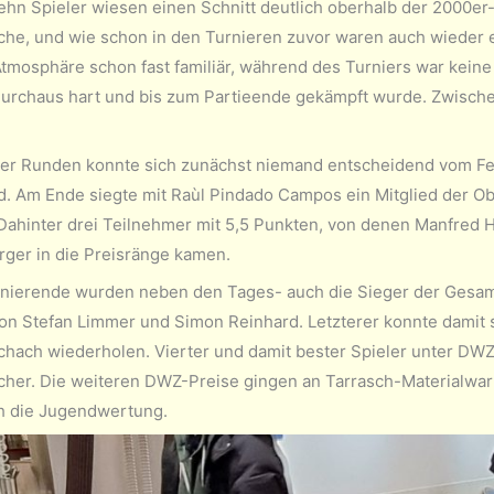
ehn Spieler wiesen einen Schnitt deutlich oberhalb der 2000e
che, und wie schon in den Turnieren zuvor waren auch wieder 
tmosphäre schon fast familiär, während des Turniers war keine e
urchaus hart und bis zum Partieende gekämpft wurde. Zwische
der Runden konnte sich zunächst niemand entscheidend vom Fel
. Am Ende siegte mit Raùl Pindado Campos ein Mitglied der Ob
 Dahinter drei Teilnehmer mit 5,5 Punkten, von denen Manfred H
rger in die Preisränge kamen.
nierende wurden neben den Tages- auch die Sieger der Gesamt
von Stefan Limmer und Simon Reinhard. Letzterer konnte damit 
chach wiederholen. Vierter und damit bester Spieler unter DW
cher. Die weiteren DWZ-Preise gingen an Tarrasch-Materialwart
ch die Jugendwertung.