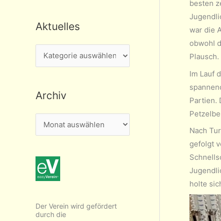
besten z
Jugendli
Aktuelles
war die A
obwohl d
A
Plausch.
k
Im Lauf 
t
spannend
Archiv
u
Partien.
e
Petzelbe
A
l
Nach Tur
r
l
gefolgt 
c
e
Schnells
h
s
Jugendli
i
holte si
v
Der Verein wird gefördert
durch die