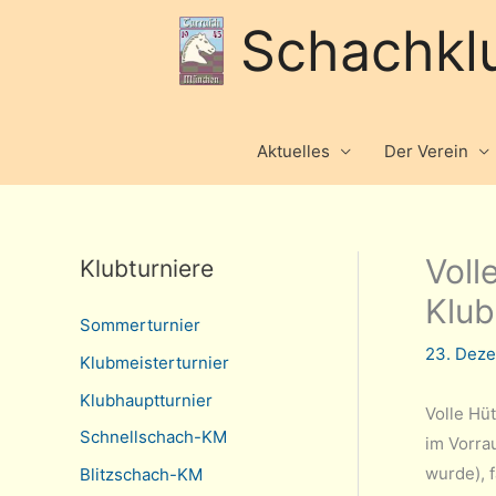
Schachkl
Aktuelles
Der Verein
Voll
Klubturniere
Klub
Sommerturnier
23. Dez
Klubmeisterturnier
Klubhauptturnier
Volle Hü
Schnellschach-KM
im Vorra
wurde), 
Blitzschach-KM