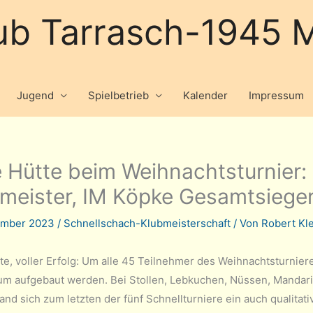
ub Tarrasch-1945 M
Jugend
Spielbetrieb
Kalender
Impressum
e Hütte beim Weihnachtsturnier
meister, IM Köpke Gesamtsiege
ember 2023
/
Schnellschach-Klubmeisterschaft
/ Von
Robert Kl
tte, voller Erfolg: Um alle 45 Teilnehmer des Weihnachtsturnie
um aufgebaut werden. Bei Stollen, Lebkuchen, Nüssen, Mandar
fand sich zum letzten der fünf Schnellturniere ein auch qualit