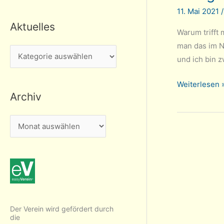
11. Mai 2021
Aktuelles
Warum trifft
man das im Na
A
und ich bin z
k
t
Irrungen
Weiterlesen 
Archiv
u
und
Wirrungen
e
A
in
l
r
der
l
Quarantäneli
c
e
h
s
i
v
Der Verein wird gefördert durch
die