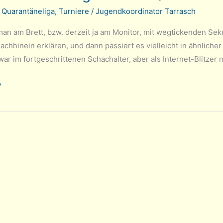
/
Quarantäneliga
,
Turniere
/
Jugendkoordinator Tarrasch
 man am Brett, bzw. derzeit ja am Monitor, mit wegtickenden Se
chhinein erklären, und dann passiert es vielleicht in ähnlicher
war im fortgeschrittenen Schachalter, aber als Internet-Blitzer 
»
ga