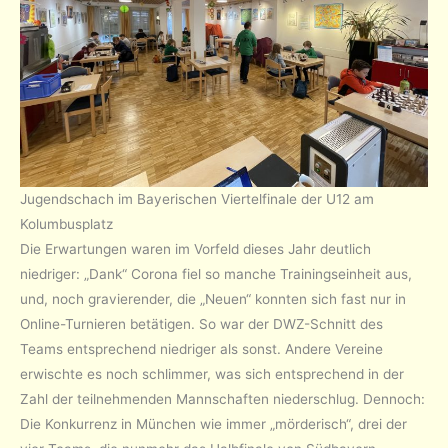
Jugendschach im Bayerischen Viertelfinale der U12 am
Kolumbusplatz
Die Erwartungen waren im Vorfeld dieses Jahr deutlich
niedriger: „Dank“ Corona fiel so manche Trainingseinheit aus,
und, noch gravierender, die „Neuen“ konnten sich fast nur in
Online-Turnieren betätigen. So war der DWZ-Schnitt des
Teams entsprechend niedriger als sonst. Andere Vereine
erwischte es noch schlimmer, was sich entsprechend in der
Zahl der teilnehmenden Mannschaften niederschlug. Dennoch:
Die Konkurrenz in München wie immer „mörderisch“, drei der