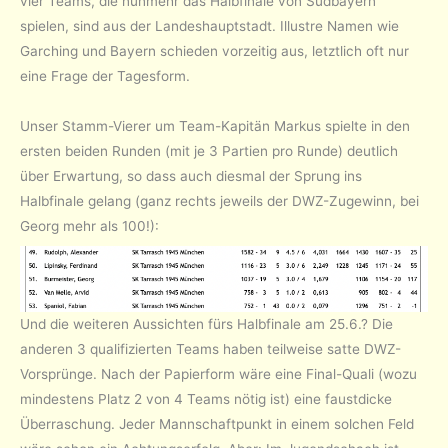
vier Teams, die nunmehr das Halbfinale von Südbayern
spielen, sind aus der Landeshauptstadt. Illustre Namen wie
Garching und Bayern schieden vorzeitig aus, letztlich oft nur
eine Frage der Tagesform.
Unser Stamm-Vierer um Team-Kapitän Markus spielte in den
ersten beiden Runden (mit je 3 Partien pro Runde) deutlich
über Erwartung, so dass auch diesmal der Sprung ins
Halbfinale gelang (ganz rechts jeweils der DWZ-Zugewinn, bei
Georg mehr als 100!):
Und die weiteren Aussichten fürs Halbfinale am 25.6.? Die
anderen 3 qualifizierten Teams haben teilweise satte DWZ-
Vorsprünge. Nach der Papierform wäre eine Final-Quali (wozu
mindestens Platz 2 von 4 Teams nötig ist) eine faustdicke
Überraschung. Jeder Mannschaftpunkt in einem solchen Feld