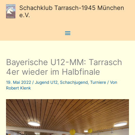
Schachklub Tarrasch-1945 München
e.V.
Hauptmenü
Bayerische U12-MM: Tarrasch
4er wieder im Halbfinale
19. Mai 2022
/
Jugend U12
,
Schachjugend
,
Turniere
/ Von
Robert Klenk