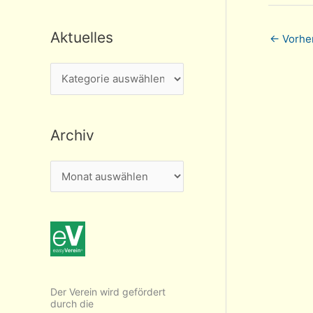
Aktuelles
←
Vorher
A
k
t
Archiv
u
e
A
l
r
l
c
e
h
s
i
v
Der Verein wird gefördert
durch die