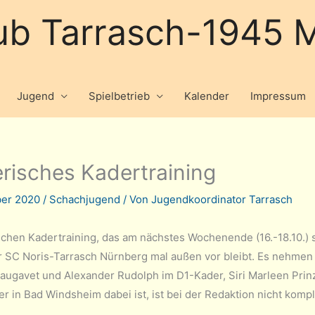
ub Tarrasch-1945 M
Jugend
Spielbetrieb
Kalender
Impressum
risches Kadertraining
ber 2020
/
Schachjugend
/ Von
Jugendkoordinator Tarrasch
schen Kadertraining, das am nächstes Wochenende (16.-18.10.) st
 SC Noris-Tarrasch Nürnberg mal außen vor bleibt. Es nehmen 
ugavet und Alexander Rudolph im D1-Kader, Siri Marleen Pr
r in Bad Windsheim dabei ist, ist bei der Redaktion nicht kompl