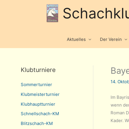
Schachkl
Aktuelles
Der Verein
Baye
Klubturniere
14. Okto
Sommerturnier
Klubmeisterturnier
Im Bayri
Klubhauptturnier
wenn der
Roman Da
Schnellschach-KM
Kader. We
Blitzschach-KM