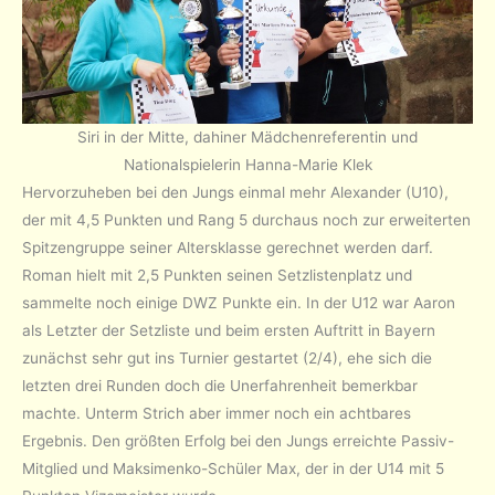
Siri in der Mitte, dahiner Mädchenreferentin und
Nationalspielerin Hanna-Marie Klek
Hervorzuheben bei den Jungs einmal mehr Alexander (U10),
der mit 4,5 Punkten und Rang 5 durchaus noch zur erweiterten
Spitzengruppe seiner Altersklasse gerechnet werden darf.
Roman hielt mit 2,5 Punkten seinen Setzlistenplatz und
sammelte noch einige DWZ Punkte ein. In der U12 war Aaron
als Letzter der Setzliste und beim ersten Auftritt in Bayern
zunächst sehr gut ins Turnier gestartet (2/4), ehe sich die
letzten drei Runden doch die Unerfahrenheit bemerkbar
machte. Unterm Strich aber immer noch ein achtbares
Ergebnis. Den größten Erfolg bei den Jungs erreichte Passiv-
Mitglied und Maksimenko-Schüler Max, der in der U14 mit 5