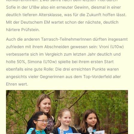
Sofie in der U18w also ein erneuter Gewinn, diesmal in einer
deutlich tieferen Altersklasse, was für die Zukunft hoffen lässt.
Mit der Deutschem EM wartet schon der nächste, deutlich
härtere Prüfstein.
Auch die anderen Tarrasch-TeilnehmerInnen dürften insgesamt
zufrieden mit ihrem Abschneiden gewesen sein: Vroni (U10w)
verbesserte sich im Vergleich zum letzten Jahr deutlich und
holte 50%, Simona (U10w) spielte bei ihrem ersten Start
ebenfalls eine gute Rolle: Die drei erreichten Punkte waren
angesichts vieler Gegnerinnen aus dem Top-Vorderfeld aller
Ehren wert.