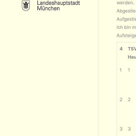
werden.
Abgestie
Aufgestie
Ich bin 
Aufsteige
4
TS
Hau
1
1
2
2
3
3