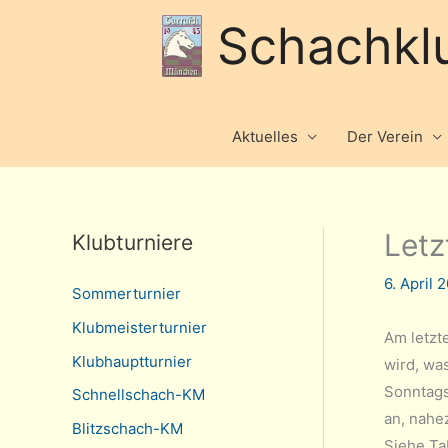
Schachkl
Aktuelles
Der Verein
Letz
Klubturniere
6. April
Sommerturnier
Klubmeisterturnier
Am letzt
Klubhauptturnier
wird, wa
Sonntags 
Schnellschach-KM
an, nahe
Blitzschach-KM
Siehe Ta