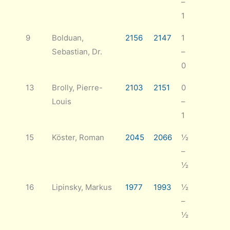
–
1
9
Bolduan,
2156
2147
1
Sebastian, Dr.
–
0
13
Brolly, Pierre-
2103
2151
0
Louis
–
1
15
Köster, Roman
2045
2066
½
–
½
16
Lipinsky, Markus
1977
1993
½
–
½