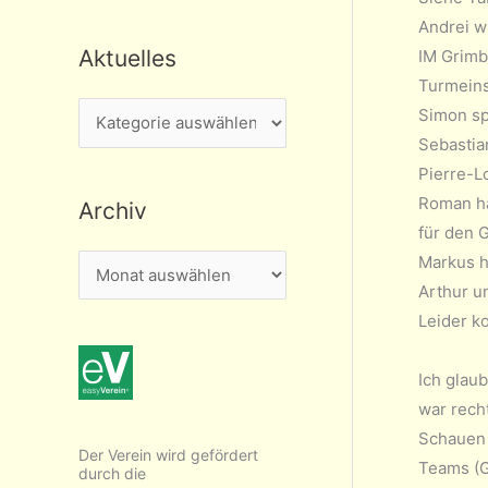
Andrei w
Aktuelles
IM Grimb
Turmeins
A
Simon sp
Sebastia
k
Pierre-L
t
Roman ha
Archiv
u
für den 
e
Markus h
A
l
Arthur u
r
l
Leider k
c
e
h
s
Ich glaub
i
war rech
v
Schauen 
Der Verein wird gefördert
Teams (G
durch die