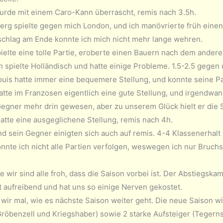
urde mit einem Caro-Kann überrascht, remis nach 3.5h.
erg spielte gegen mich London, und ich manövrierte früh eine
chlag am Ende konnte ich mich nicht mehr lange wehren.
ielte eine tolle Partie, eroberte einen Bauern nach dem ander
n spielte Holländisch und hatte einige Probleme. 1.5-2.5 gegen 
ouis hatte immer eine bequemere Stellung, und konnte seine P
tte im Franzosen eigentlich eine gute Stellung, und irgendwann
Gegner mehr drin gewesen, aber zu unserem Glück hielt er die S
atte eine ausgeglichene Stellung, remis nach 4h.
nd sein Gegner einigten sich auch auf remis. 4-4 Klassenerhalt
onnte ich nicht alle Partien verfolgen, weswegen ich nur Bruc
e wir sind alle froh, dass die Saison vorbei ist. Der Abstiegska
t aufreibend und hat uns so einige Nerven gekostet.
wir mal, wie es nächste Saison weiter geht. Die neue Saison wi
röbenzell und Kriegshaber) sowie 2 starke Aufsteiger (Tegerns