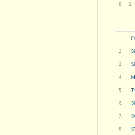
8
12
1.
F
2.
S
2.
S
4.
M
5.
T
6.
S
7.
S
8.
S