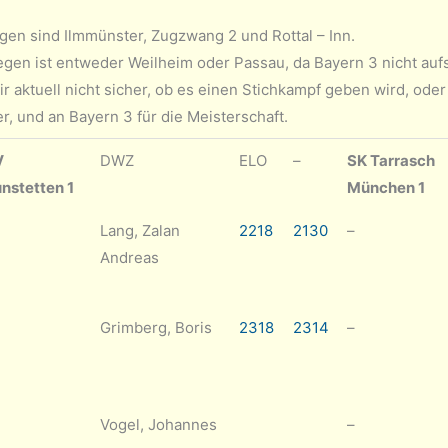
gen sind Ilmmünster, Zugzwang 2 und Rottal – Inn.
gen ist entweder Weilheim oder Passau, da Bayern 3 nicht aufste
mir aktuell nicht sicher, ob es einen Stichkampf geben wird, od
r, und an Bayern 3 für die Meisterschaft.
V
DWZ
ELO
–
SK Tarrasch
nstetten 1
München 1
Lang, Zalan
2218
2130
–
Andreas
Grimberg, Boris
2318
2314
–
Vogel, Johannes
–