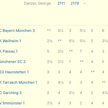
Danzer, George
2111
2179
–
C Bayern München 3
**
5½
3
5½
5
6
K Weilheim 1
2½
**
5½
5½
5
3½
K Passau 1
5
2½
**
7
4
3
ünchener SC 2
2½
2½
1
**
4
5
SV Haunstetten 1
3
3
4
4
**
4
K Tarrasch München 1
2
4½
5
3
4
**
C Garching 3
2
4
2½
4
2
4½
V Ilmmünster 1
2½
4
3
2
4
4