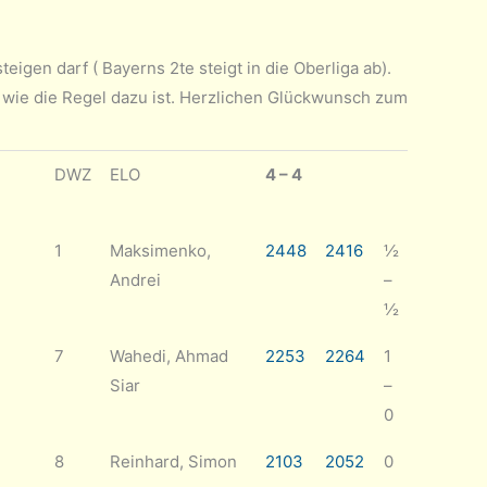
igen darf ( Bayerns 2te steigt in die Oberliga ab).
er wie die Regel dazu ist. Herzlichen Glückwunsch zum
DWZ
ELO
4 – 4
1
Maksimenko,
2448
2416
½
Andrei
–
½
7
Wahedi, Ahmad
2253
2264
1
Siar
–
0
8
Reinhard, Simon
2103
2052
0