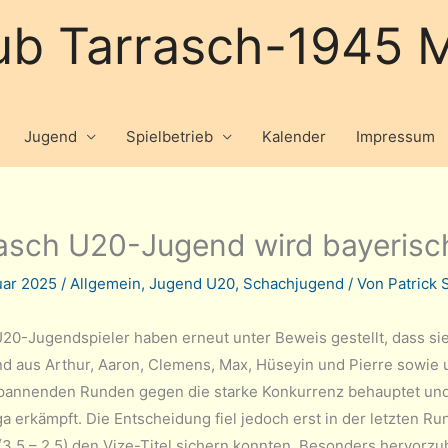
ub Tarrasch-1945 M
Jugend
Spielbetrieb
Kalender
Impressum
asch U20-Jugend wird bayerisc
uar 2025
/
Allgemein
,
Jugend U20
,
Schachjugend
/ Von
Patrick
20-Jugendspieler haben erneut unter Beweis gestellt, dass s
d aus Arthur, Aaron, Clemens, Max, Hüseyin und Pierre sowie u
pannenden Runden gegen die starke Konkurrenz behauptet und 
ga erkämpft. Die Entscheidung fiel jedoch erst in der letzten R
(3,5 – 2,5) den Vize-Titel sichern konnten. Besonders hervorz