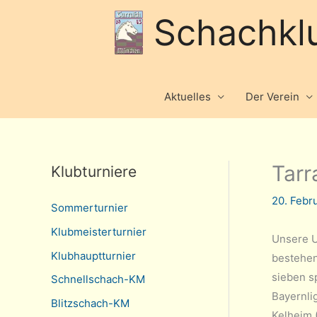
Schachkl
Aktuelles
Der Verein
Tarr
Klubturniere
20. Febr
Sommerturnier
Klubmeisterturnier
Unsere U
Klubhauptturnier
bestehen
sieben s
Schnellschach-KM
Bayernli
Blitzschach-KM
Kelheim 