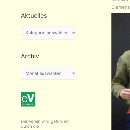
Clemens 
Aktuelles
A
k
t
Archiv
u
e
A
l
r
l
c
e
h
s
i
v
Der Verein wird gefördert
durch die