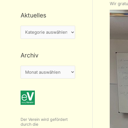
Wir gratu
Aktuelles
A
k
t
Archiv
u
e
A
l
r
l
c
e
h
s
i
v
Der Verein wird gefördert
durch die