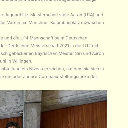
 Jugendblitz-Meisterschaft statt: Aaron (U14) und
s der Verein am Münchner Kolumbusplatz inzwischen
ene und die U14 Mannschaft beim Deutschen
 der Deutschen Meisterschaft 2021 in der U12 mit
frisch gebackenen Bayrischen Meister Siri und Aaron
ni in Willingen.
bteilung ein Niveau erreichen, auf dem sie sich in
 ein oder andere Coronaaufstellungslücke des