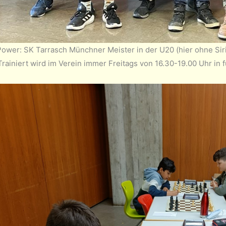
ower: SK Tarrasch Münchner Meister in der U20 (hier ohne Siri v
 Trainiert wird im Verein immer Freitags von 16.30-19.00 Uhr i