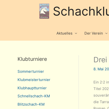
Schachkl
Aktuelles
Der Verein
Drei
Klubturniere
8. Mai 2
Sommerturnier
Klubmeisterturnier
Ein 2:2 
Klubhauptturnier
Titel 202
souverän
Schnellschach-KM
die Tarr
Blitzschach-KM
Roman, G