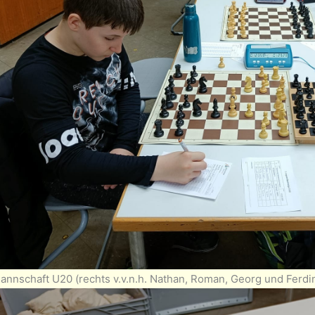
annschaft U20 (rechts v.v.n.h. Nathan, Roman, Georg und Ferdi