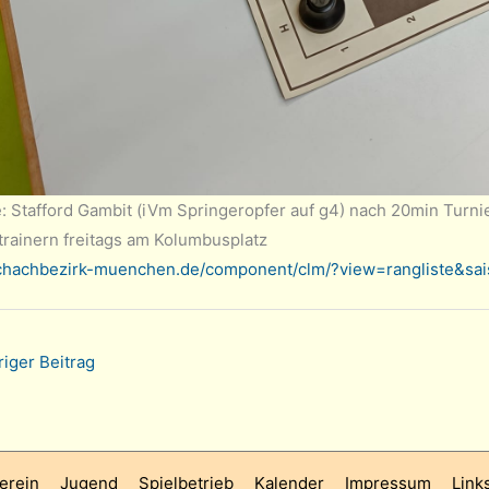
: Stafford Gambit (iVm Springeropfer auf g4) nach 20min Turni
trainern freitags am Kolumbusplatz
schachbezirk-muenchen.de/component/clm/?view=rangliste&sa
iger Beitrag
erein
Jugend
Spielbetrieb
Kalender
Impressum
Link