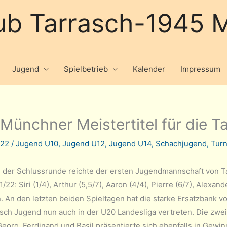
ub Tarrasch-1945 M
Jugend
Spielbetrieb
Kalender
Impressum
 Münchner Meistertitel für die 
022
/
Jugend U10
,
Jugend U12
,
Jugend U14
,
Schachjugend
,
Turn
in der Schlussrunde reichte der ersten Jugendmannschaft von
1/22: Siri (1/4), Arthur (5,5/7), Aaron (4/4), Pierre (6/7), Alex
. An den letzten beiden Spieltagen hat die starke Ersatzbank
asch Jugend nun auch in der U20 Landesliga vertreten. Die zwe
eorg, Ferdinand und Basil präsentierte sich ebenfalls in Gewi