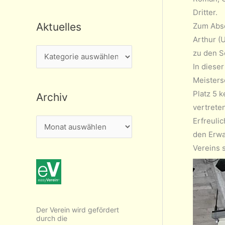
Dritter.
Aktuelles
Zum Absc
Arthur (
A
zu den S
In diese
k
Meisters
t
Platz 5 
Archiv
u
vertrete
e
Erfreuli
A
l
den Erwa
r
l
Vereins 
c
e
h
s
i
v
Der Verein wird gefördert
durch die