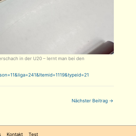
erschach in der U20 – lernt man bei den
ison=11&liga=241&Itemid=1119&typeid=21
Nächster Beitrag
→
s
Kontakt
Test