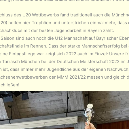
hluss des U20 Wettbewerbs fand traditionell auch die Münchner
U20) holten hier Trophäen und unterstrichen einmal mehr, das
chachklubs mit der besten Jugendarbeit in Bayern zählt.
r Saison sind auch noch die U12 Mannschaft auf Bayrischer Eb
chaftsfinale im Rennen. Dass der starke Mannschaftserfolg bei
keine Eintagsfliege war zeigt sich 2022 auch im Einzel: Unsere 
n Tarrasch München bei der Deutschen Meisterschaft 2022 im Ju
ch ist, dass immer mehr Jugendliche aus der eigenen Nachwuchsa
chsenenwettbewerben der MMM 2021/22 messen und gleich die
schließen!