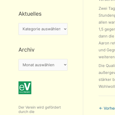
Zwei Tag
Aktuelles
Stundenp
allen wa
A
1,5 gegen
k
dann die
t
Aaron re
Archiv
u
und Gegn
weiteren
e
A
l
Die Qual
r
außergew
l
c
stärker b
e
h
Wohlwoll
s
i
v
Der Verein wird gefördert
←
Vorher
durch die