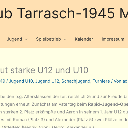
ub Tarrasch-1945 M
Jugend
Spielbetrieb
Kalender
Impressum
ut starke U12 und U10
2019
/
Jugend U10
,
Jugend U12
,
Schachjugend
,
Turniere
/ Von
ad
 beiden o.g. Altersklassen derzeit reichlich Grund zur Freude 
ltungen erneut. Zunächst am Vatertag beim
Rapid-Jugend-Op
n starken 2. Platz erkämpfte und Aaron in seinem 1. Jahr U12 gu
 es mit Roman (Platz 3) und Alexander (Platz 5) zwei Plätze in 
Mittelfeld (Henrik, Vroni, Georg, Alexander B.)