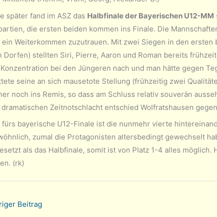
e später fand im ASZ das
Halbfinale der Bayerischen U12-MM
artien, die ersten beiden kommen ins Finale. Die Mannschaften
r ein Weiterkommen zuzutrauen. Mit zwei Siegen in den ersten
 Dorfen) stellten Siri, Pierre, Aaron und Roman bereits frühzeit
 Konzentration bei den Jüngeren nach und man hätte gegen Te
ttete seine an sich mausetote Stellung (frühzeitig zwei Qualitä
er noch ins Remis, so dass am Schluss relativ souverän ausse
 dramatischen Zeitnotschlacht entschied Wolfratshausen gegen 
i fürs bayerische U12-Finale ist die nunmehr vierte hintereinan
öhnlich, zumal die Protagonisten altersbedingt gewechselt hab
esetzt als das Halbfinale, somit ist von Platz 1-4 alles möglich.
en. (rk)
iger Beitrag