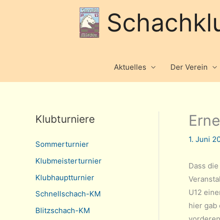
Schachkl
Aktuelles
Der Verein
Erne
Klubturniere
1. Juni 
Sommerturnier
Klubmeisterturnier
Dass die
Klubhauptturnier
Veransta
U12 eine
Schnellschach-KM
hier gab
Blitzschach-KM
vorderen 