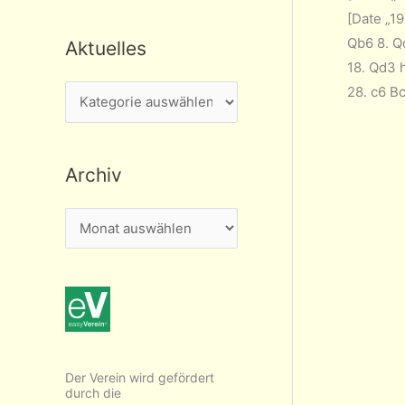
[Date „19
Qb6 8. Q
Aktuelles
18. Qd3 
28. c6 B
A
k
t
Archiv
u
e
A
l
r
l
c
e
h
s
i
v
Der Verein wird gefördert
durch die