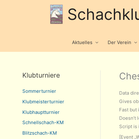
Schachkl
Aktuelles
Der Verein
Ches
Klubturniere
Sommerturnier
Data dir
Gives ob
Klubmeisterturnier
Fast but 
Klubhauptturnier
Doesn’t l
Schnellschach-KM
Script is
Blitzschach-KM
[Event „W