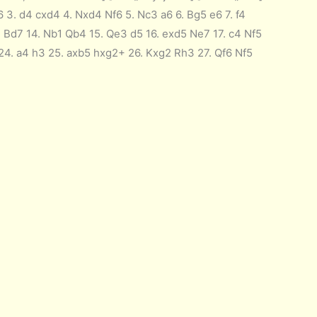
6 3. d4 cxd4 4. Nxd4 Nf6 5. Nc3 a6 6. Bg5 e6 7. f4
1 Bd7 14. Nb1 Qb4 15. Qe3 d5 16. exd5 Ne7 17. c4 Nf5
24. a4 h3 25. axb5 hxg2+ 26. Kxg2 Rh3 27. Qf6 Nf5