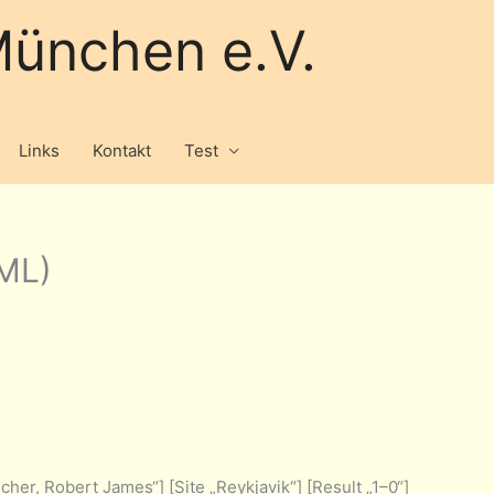
ünchen e.V.
Links
Kontakt
Test
ML)
her, Robert James“] [Site „Reykjavik“] [Result „1–0“]