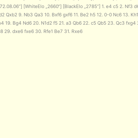
72.08.06“] [WhiteElo „2660“] [BlackElo „2785“] 1. e4 c5 2. Nf3 d
d2 Qxb2 9. Nb3 Qa3 10. Bxf6 gxf6 11. Be2 h5 12. 0-0 Nc6 13. Kh
h4 19. Bg4 Nd6 20. N1d2 f5 21. a3 Qb6 22. c5 Qb5 23. Qc3 fxg4 
c8 29. dxe6 fxe6 30. Rfe1 Be7 31. Rxe6