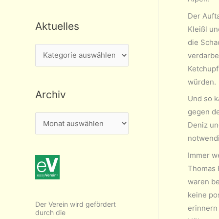
Der Auft
Aktuelles
Kleißl u
die Scha
A
verdarbe
k
Ketchupf
t
würden.
Archiv
u
Und so k
e
gegen de
A
l
Deniz un
r
notwendi
l
c
e
Immer we
h
s
Thomas R
i
waren be
v
keine pos
Der Verein wird gefördert
erinnern 
durch die