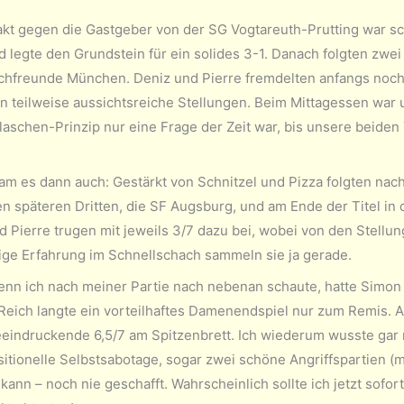
akt gegen die Gastgeber von der SG Vogtareuth-Prutting war 
nd legte den Grundstein für ein solides 3-1. Danach folgten zw
chfreunde München. Deniz und Pierre fremdelten anfangs noc
n teilweise aussichtsreiche Stellungen. Beim Mittagessen war 
laschen-Prinzip nur eine Frage der Zeit war, bis unsere beide
am es dann auch: Gestärkt von Schnitzel und Pizza folgten nach
n späteren Dritten, die SF Augsburg, und am Ende der Titel in
d Pierre trugen mit jeweils 3/7 dazu bei, wobei von den Stell
ge Erfahrung im Schnellschach sammeln sie ja gerade.
nn ich nach meiner Partie nach nebenan schaute, hatte Simon 
eich langte ein vorteilhaftes Damenendspiel nur zum Remis. A
eindruckende 6,5/7 am Spitzenbrett. Ich wiederum wusste gar n
itionelle Selbstsabotage, sogar zwei schöne Angriffspartien (mi
kann – noch nie geschafft. Wahrscheinlich sollte ich jetzt sofo