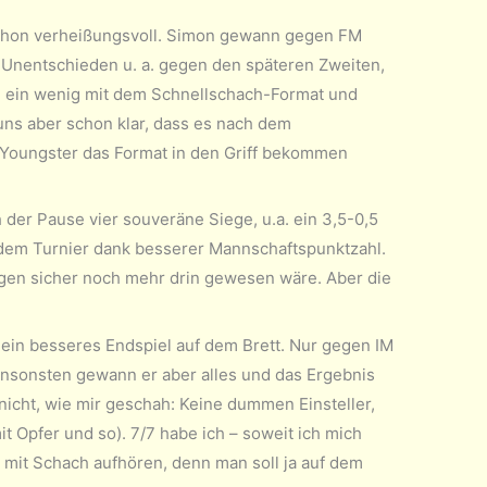
schon verheißungsvoll. Simon gewann gegen FM
ei Unentschieden u. a. gegen den späteren Zweiten,
h ein wenig mit dem Schnellschach-Format und
uns aber schon klar, dass es nach dem
n Youngster das Format in den Griff bekommen
 der Pause vier souveräne Siege, u.a. ein 3,5-0,5
 dem Turnier dank besserer Mannschaftspunktzahl.
ungen sicher noch mehr drin gewesen wäre. Aber die
ein besseres Endspiel auf dem Brett. Nur gegen IM
nsonsten gewann er aber alles und das Ergebnis
icht, wie mir geschah: Keine dummen Einsteller,
t Opfer und so). 7/7 habe ich – soweit ich mich
rt mit Schach aufhören, denn man soll ja auf dem