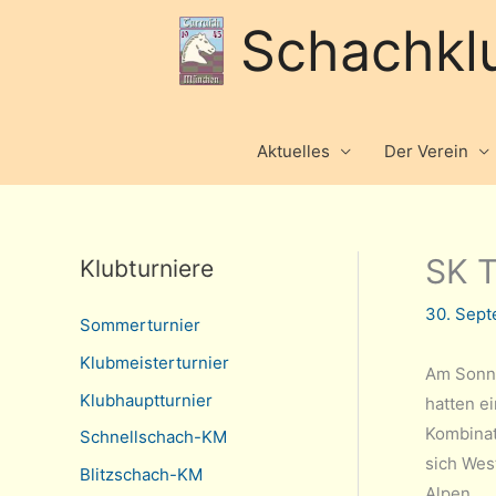
Schachkl
Aktuelles
Der Verein
SK T
Klubturniere
30. Sep
Sommerturnier
Klubmeisterturnier
Am Sonnt
Klubhauptturnier
hatten e
Kombinat
Schnellschach-KM
sich Wes
Blitzschach-KM
Alpen.